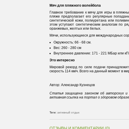
Мяч для пляжного волейбола
Главное требование к мячу для игры в пляжны
пляже предполагает его регулярные попадани
синтетической кожи, полиуретана или поливин
этом уступают синтетическим аналогам по ря
оранжевых, желтых или белых.
Мячи, использующиеся для международных сор
Окружность: 66 - 68 см.
Вес: 260 - 280 см
Внутреннее давление: 171 - 221 МБар или кПа (
Это интересно
Мировой рекорд по силе подачи принадлежит 
скорость 114 км/ч. Всего на данный момент в ми
Автор: Александр Кузнецов
Статья защищена законом об авторских и 
активная ссылка на портал о здоровом образ
Теги:
активный отдых
ОТЗЫВЫ И КОММЕНТАРИИ (0)