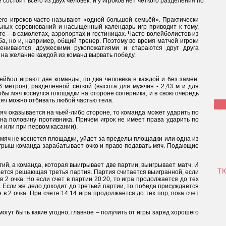
остоит всего из двух человек, и у игроков нет четкого разделения по
его игроков часто называют «одной большой семьёй». Практически
ных соревнований и насыщенный календарь игр приводит к тому,
е – в самолетах, аэропортах и гостиницах. Часто волейболистов из
а, но и, например, общий тренер. Поэтому во время матчей игроки
ениваются дружескими рукопожатиями и стараются друг друга
т на желание каждой из команд вырвать победу.
йбол играют две команды, по два человека в каждой и без замен.
 метров), разделенной сеткой (высота для мужчин - 2,43 м и для
тобы мяч коснулся площадки на стороне соперника, и в свою очередь
Мяч можно отбивать любой частью тела.
мяч оказывается на чьей-либо стороне, то команда может ударить по
 на половину противника. Причем игрок не имеет права ударить по
и или при первом касании).
мяч не коснется площадки, уйдет за пределы площадки или одна из
грыш команда зарабатывает очко и право подавать мяч. Подающие
тий, а команда, которая выигрывает две партии, выигрывает матч. И
ТЮ
грается решающая третья партия. Партия считается выигранной, если
 2 очка. Но если счет в партии 20:20, то игра продолжается до тех
а. Если же дело доходит до третьей партии, то победа присуждается
в 2 очка. При счете 14:14 игра продолжается до тех пор, пока счет
могут быть какие угодно, главное – получить от игры заряд хорошего