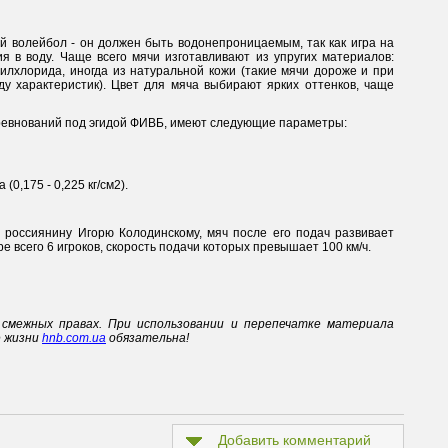
й волейбол - он должен быть водонепроницаемым, так как игра на
я в воду. Чаще всего мячи изготавливают из упругих материалов:
илхлорида, иногда из натуральной кожи (такие мячи дороже и при
ду характеристик). Цвет для мяча выбирают ярких оттенков, чаще
евнований под эгидой ФИВБ, имеют следующие параметры:
0,175 - 0,225 кг/см2).
россиянину Игорю Колодинскому, мяч после его подач развивает
ре всего 6 игроков, скорость подачи которых превышает 100 км/ч.
смежных правах. При использовании и перепечатке материала
е жизни
hnb.com.ua
обязательна!
Добавить комментарий