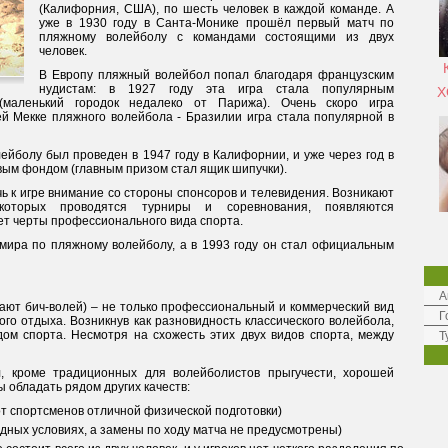
(Калифорния, США), по шесть человек в каждой команде. А
уже в 1930 году в Санта-Монике прошёл первый матч по
пляжному волейболу с командами состоящими из двух
человек.
В Европу пляжный волейбол попал благодаря французским
нудистам: в 1927 году эта игра стала популярным
Х
маленький городок недалеко от Парижа). Очень скоро игра
й Мекке пляжного волейбола - Бразилии игра стала популярной в
йболу был проведен в 1947 году в Калифорнии, и уже через год в
ым фондом (главным призом стал ящик шипучки).
ь к игре внимание со стороны спонсоров и телевидения. Возникают
оторых проводятся турниры и соревнования, появляются
т черты профессионального вида спорта.
мира по пляжному волейболу, а в 1993 году он стал официальным
А
ают бич-волей) – не только профессиональный и коммерческий вид
Г
ого отдыха. Возникнув как разновидность классического волейбола,
м спорта. Несмотря на схожесть этих двух видов спорта, между
Т
, кроме традиционных для волейболистов прыгучести, хорошей
ы обладать рядом других качеств:
 от спортсменов отличной физической подготовки)
дных условиях, а замены по ходу матча не предусмотрены)