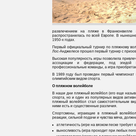
развлечением на пляже в Франконвилле (
распространилась по всей Европе. В нынешне
1950-х годах.
Первый официальный турнир по пляжному воле
Лос-Анджелесе прошел первый турнир с призов
Высокая популярность игры позволила привлеч
ассоциации и федерации, под эгидой к
профессиональные команды, а игра приобретае
В 1989 году был проведен первый чемпионат 
олимпийским видом спорта.
О пляжном волейболе
В наши дни пляжный волейбол (его еще назыв
спорта, но и один из популярных видов активн
пляжный волейбол стал самостоятельным видо
ними есть и существенные различия.
Спортсмены, играющие в пляжный волейбол
реакции, сильной подачи и чувства мяча, должн
атлетичность (игре на вязком песке требует
выносливость (игра проходит при любых пого