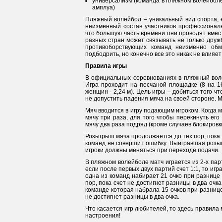
универсализм (команда в пляжном волейболе с
амплуа)
Пляжный волейбол – уникальный вид спорта, 
неизменный состав участников профессиональ
что большую часть времени они проводят вмест
разных стран может связывать не только дружб
противоборствующих команд неизменно обм
подбодрить, но конечно все это никак не влияе
Правила игры
В официальных соревнованиях в пляжный воле
Игра проходит на песчаной площадке (8 на 16
женщин - 2,24 м). Цель игры – добиться того ч
не допустить падения мяча на своей стороне. 
Мяч вводится в игру подающим игроком. Когда 
мячу три раза, для того чтобы перекинуть его
мячу два раза подряд (кроме случаев блокировк
Розыгрыш мяча продолжается до тех пор, пока 
команд не совершит ошибку. Выигравшая розы
игроки должны меняться при переходе подачи.
В пляжном волейболе матч играется из 2-х пар
если после первых двух партий счет 1:1, то и
одна из команд набирает 21 очко при разнице в
пор, пока счет не достигнет разницы в два очк
команде которая набрала 15 очков при разнице 
не достигнет разницы в два очка.
Что касается игр любителей, то здесь правила 
настроения!