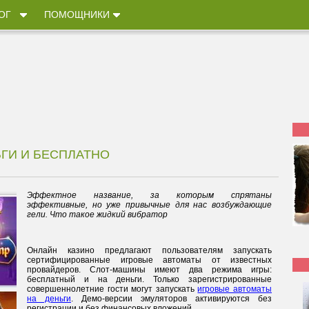
ОГ
ПОМОЩНИКИ
ГИ И БЕСПЛАТНО
Эффектное название, за которым спрятаны
эффективные, но уже привычные для нас возбуждающие
гели. Что такое жидкий вибратор
Онлайн казино предлагают пользователям запускать
сертифицированные игровые автоматы от известных
провайдеров. Слот-машины имеют два режима игры:
бесплатный и на деньги. Только зарегистрированные
совершеннолетние гости могут запускать
игровые автоматы
на деньги
. Демо-версии эмуляторов активируются без
регистрации и без финансовых вложений.