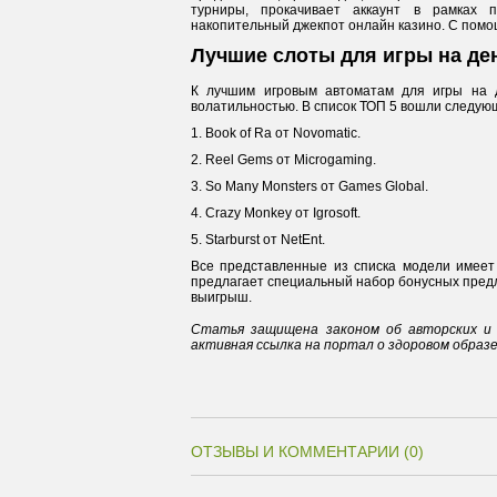
турниры, прокачивает аккаунт в рамках 
накопительный джекпот онлайн казино. С пом
Лучшие слоты для игры на де
К лучшим игровым автоматам для игры на 
волатильностью. В список ТОП 5 вошли следую
1. Book of Ra от Novomatic.
2. Reel Gems от Microgaming.
3. So Many Monsters от Games Global.
4. Crazy Monkey от Igrosoft.
5. Starburst от NetEnt.
Все представленные из списка модели имеет
предлагает специальный набор бонусных пред
выигрыш.
Статья защищена законом об авторских и 
активная ссылка на портал о здоровом образ
ОТЗЫВЫ И КОММЕНТАРИИ (0)