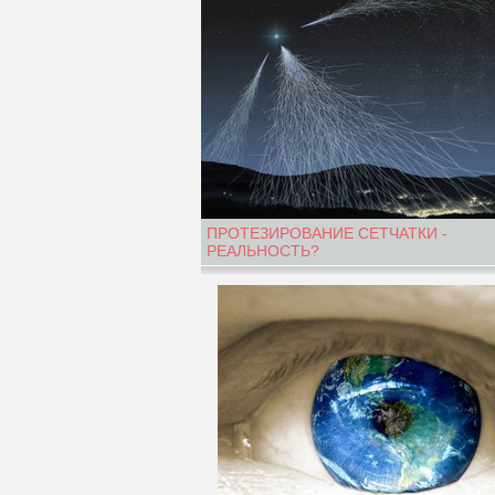
ПРОТЕЗИРОВАНИЕ СЕТЧАТКИ -
РЕАЛЬНОСТЬ?