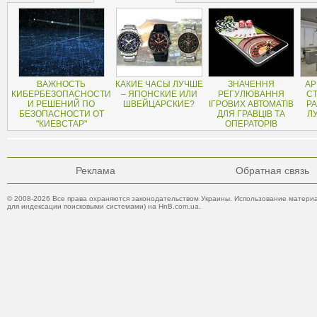
ВАЖНОСТЬ
КАКИЕ ЧАСЫ ЛУЧШЕ
ЗНАЧЕННЯ
АР
КИБЕРБЕЗОПАСНОСТИ
– ЯПОНСКИЕ ИЛИ
РЕГУЛЮВАННЯ
СТ
И РЕШЕНИЙ ПО
ШВЕЙЦАРСКИЕ?
ІГРОВИХ АВТОМАТІВ
Р
БЕЗОПАСНОСТИ ОТ
ДЛЯ ГРАВЦІВ ТА
Л
"КИЕВСТАР"
ОПЕРАТОРІВ
Реклама
Обратная связь
© 2008-2026 Все права охраняются законодательством Украины. Использование материа
для индексации поисковыми системами) на HnB.com.ua.