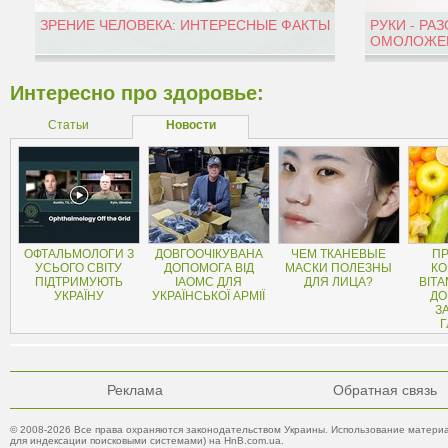
ЗРЕНИЕ ЧЕЛОВЕКА: ИНТЕРЕСНЫЕ ФАКТЫ
РУКИ - РА
ОМОЛОЖЕН
Интересно про здоровье:
Статьи
Новости
ОФТАЛЬМОЛОГИ З
ДОВГООЧІКУВАНА
ЧЕМ ТКАНЕВЫЕ
ПР
УСЬОГО СВІТУ
ДОПОМОГА ВІД
МАСКИ ПОЛЕЗНЫ
КО
ПІДТРИМУЮТЬ
IAOMC ДЛЯ
ДЛЯ ЛИЦА?
ВІТА
УКРАЇНУ
УКРАЇНСЬКОЇ АРМІЇ
ДО
З
Г
Реклама
Обратная связь
© 2008-2026 Все права охраняются законодательством Украины. Использование материа
для индексации поисковыми системами) на HnB.com.ua.