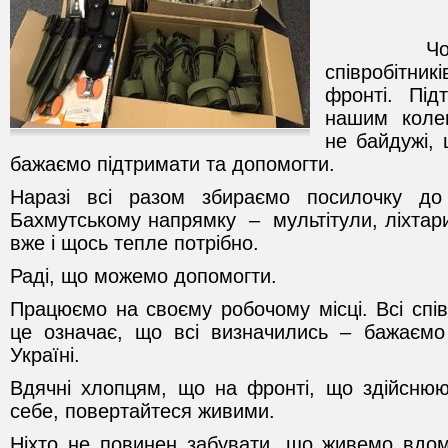
Чоловік
співробітн
фронті. Під
нашим коле
не байдужі,
бажаємо підтримати та допомогти.
Наразі всі разом збираємо посилочку до 
Бахмутському напрямку – мультітули, ліхтари
вже і щось тепле потрібно.
Раді, що можемо допомогти.
Працюємо на своєму робочому місці. Всі спів
це означає, що всі визначились – бажаємо 
Україні.
Вдячні хлопцям, що на фронті, що здійснюю
себе, повертайтеся живими.
Ніхто не повинен забувати, що живемо вдо