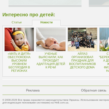
Интересно про детей:
Статьи
Новости
«МАТЬ И ДИТЯ»
УЧЕНЫЕ
АЙЛАЗ
С
ОБЕСПОКОЕНА
ВЫЯСНИЛИ, КАК
ОРГАНИЗОВАЛ
"БЕРЕ
ВЫСОКИМ
ПРОХОДИТ
ПРАЗДНИК ДЛЯ
А Д
УРОВНЕМ
АДАПТАЦИЯ ДЕТЕЙ
ВОСПИТАННИКОВ
БЕСПЛОДИЯ В
К РЕЧИ
ДЕТСКОГО ДОМА
ФИ
РЕГИОНАХ
Н
Реклама
Обратная связь
© 2008-2026 Все права охраняются законодательством Украины. Использование материа
для индексации поисковыми системами) на HnB.com.ua.