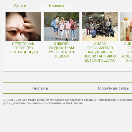
Статьи
Новости
СТРЕСС КАК
В ШКОЛУ
АЙЛАЗ
ЛИШ
СРЕДСТВО
ПОДРОСТКАМ
ОРГАНИЗОВАЛ
О
КОНТРАЦЕПЦИИ
ЛУЧШЕ ХОДИТЬ
ПРАЗДНИК ДЛЯ
ПР
ПЕШКОМ
ВОСПИТАННИКОВ
БОЛЕ
ДЕТСКОГО ДОМА
УЖ
Реклама
Обратная связь
© 2008-2026 Все права охраняются законодательством Украины. Использование материа
для индексации поисковыми системами) на HnB.com.ua.