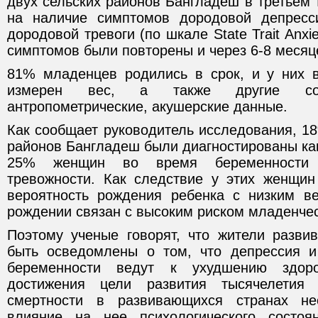
двух сельских районов Бангладеш в третьем
на наличие симптомов дородовой депрес
дородовой тревоги (по шкале State Trait Anxie
симптомов были повторены и через 6-8 месяц
81% младенцев родились в срок, и у них 
измерен вес, а также другие социа
антропометрические, акушерские данные.
Как сообщает руководитель исследования, 1
районов Бангладеш были диагностированы ка
25% женщин во время беременности 
тревожности. Как следствие у этих женщи
вероятность рождения ребенка с низким в
рождении связан с высоким риском младенчес
Поэтому ученые говорят, что жители разв
быть осведомлены о том, что депрессия и
беременности ведут к ухудшению здор
достижения цели развития тысячелетия
смертности в развивающихся странах не
влияние на нее психологического состо