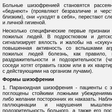
Больные шизофренией становятся рассея
«беднеют» (проявляют безразличие и черс
близким), они «уходят в себя», перестают с
и личной гигиеной.
Несколько специфические первые признаки
пожилых людей. В подростковом и детск
сигнализирует вялость и жалобы на «скуку»
повышенная активность со вспышками аг
пожилых людей болезнь, как правило, 
раздражительности и подозрительности (ч
соседи хотят отравить газом или в их кварт
с действующими на организм лучами).
Формы шизофрении
1. Параноидная шизофрения - пациенты с 
поглощены стойкими ложными убеждениям
либо желании посторонних их наказать. Наб
галлюцинации и нарушения мышлени
подозрительность больного, а также его по