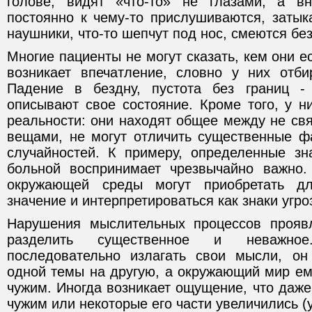
голове, видят «что-то» не глазами, а в
постоянно к чему-то прислушиваются, заты
наушники, что-то шепчут под нос, смеются бе
Многие пациенты не могут сказать, кем они е
возникает впечатление, словно у них отб
Падение в бездну, пустота без границ -
описывают свое состояние. Кроме того, у н
реальности: они находят общее между не св
вещами, не могут отличить существенные ф
случайностей. К примеру, определенные з
больной воспринимает чрезвычайно важно.
окружающей среды могут приобретать дл
значение и интерпретироваться как знаки угро
Нарушения мыслительных процессов прояв
разделить существенное и неважно
последовательно излагать свои мысли, он
одной темы на другую, а окружающий мир ем
чужим. Иногда возникает ощущение, что даже
чужим или некоторые его части увеличились (