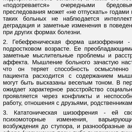
«подогревается» очередными бредо
преследования может «не отпускать» годами 
таких больных не наблюдается интеллек
деградация и заметные изменения в поведен
при других формах болезни.
2. Гебефреническая форма шизофрении -
подростковом возрасте. Ее преобладающим
заметные мыслительные проблемы и расстр
аффекта. Мышление больного зачастую наст
что он теряет способность осмысленно 
пациента расходится с содержанием мыш
могут быть высказаны веселым тоном. В пер
ожидает характерное расстройство социальн
проявляется через конфликты и неспособн
работу, отношения с друзьями, родственникам
3. Кататоническая шизофрения - ей сво
психомоторные изменения, варьирую
возбуждения до ступора, и разнообразные а