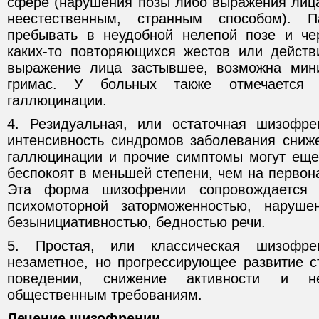
сфере (нарушения позы либо выражения лиц
неестественным, странным способом). 
пребывать в неудобной нелепой позе и че
каких-то повторяющихся жестов или действи
выражение лица застывшее, возможна мин
гримас. У больных также отмечается
галлюцинации.
4. Резидуальная, или остаточная шизофр
интенсивность синдромов заболевания сниж
галлюцинации и прочие симптомы могут еще 
беспокоят в меньшей степени, чем на первон
Эта форма шизофрении сопровождается с
психомоторной заторможенностью, наруш
безынициативностью, бедностью речи.
5. Простая, или классическая шизофр
незаметное, но прогрессирующее развитие с
поведении, снижение активности и не
общественным требованиям.
Лечение шизофрении