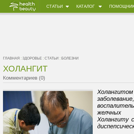
СТАТЬИ
КАТАЛОГ
ПОМОЩНИ
ГЛАВНАЯ
:
ЗДОРОВЬЕ
:
СТАТЬИ
:
БОЛЕЗНИ
ХОЛАНГИТ
Комментариев (0)
Холанги
заболевани
воспалите
желчных 
Холангиту 
диспепсичес