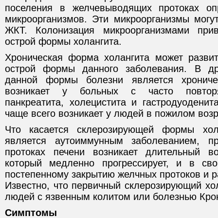
поселения в желчевыводящих протоках оп
микроорганизмов. Эти микроорганизмы могут
ЖКТ. Колонизация микроорганизмами при
острой формы холангита.
Хроническая форма холангита может развит
острой формы данного заболевания. В др
данной формы болезни является хрониче
возникает у больных с часто повтор
панкреатита, холецистита и гастродуоденит
чаще всего возникает у людей в пожилом возр
Что касается склерозирующей формы хол
является аутоиммунным заболеванием, п
протоках печени возникает длительный во
который медленно прогрессирует, и в св
постепенному закрытию желчных протоков и р
Известно, что первичный склерозирующий хол
людей с язвенным колитом или болезнью Кро
Симптомы