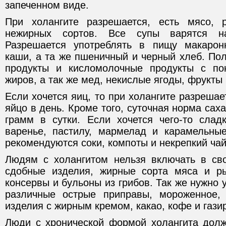
запеченном виде.
При холангите разрешается, есть мясо, р
нежирных сортов. Все супы варятся н
Разрешается употреблять в пищу макарон
каши, а та же пшеничный и черный хлеб. По
продукты и кисломолочные продукты с п
жиров, а так же мед, некислые ягоды, фрукты
Если хочется яиц, то при холангите разрешае
яйцо в день. Кроме того, суточная норма сах
грамм в сутки. Если хочется чего-то слад
варенье, пастилу, мармелад и карамельны
рекомендуются соки, компоты и некрепкий чай
Людям с холангитом нельзя включать в св
сдобные изделия, жирные сорта мяса и ры
консервы и бульоны из грибов. Так же нужно 
различные острые приправы, мороженное, 
изделия с жирным кремом, какао, кофе и гази
Люди с хронической формой холангита долж