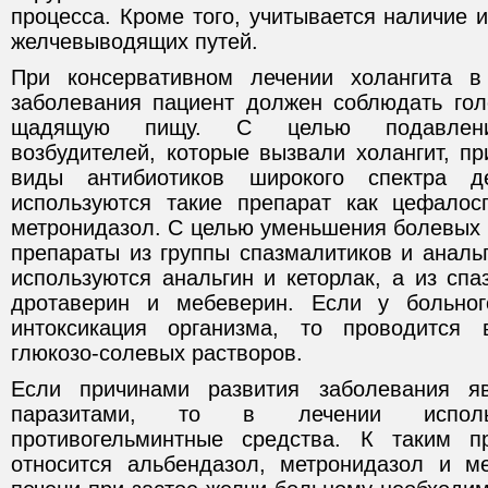
процесса. Кроме того, учитывается наличие и
желчевыводящих путей.
При консервативном лечении холангита в
заболевания пациент должен соблюдать гол
щадящую пищу. С целью подавления
возбудителей, которые вызвали холангит, п
виды антибиотиков широкого спектра де
используются такие препарат как цефалос
метронидазол. С целью уменьшения болевых
препараты из группы спазмалитиков и анальг
используются анальгин и кеторлак, а из сп
дротаверин и мебеверин. Если у больно
интоксикация организма, то проводится 
глюкозо-солевых растворов.
Если причинами развития заболевания я
паразитами, то в лечении использ
противогельминтные средства. К таким п
относится альбендазол, метронидазол и м