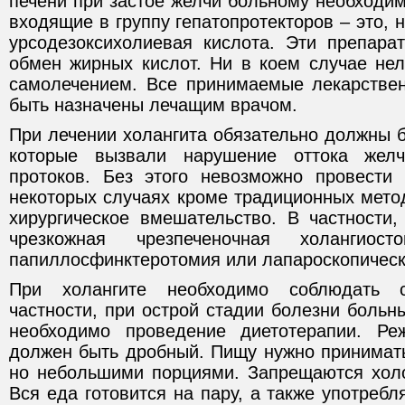
печени при застое желчи больному необходи
входящие в группу гепатопротекторов – это, 
урсодезоксихолиевая кислота. Эти препар
обмен жирных кислот. Ни в коем случае нел
самолечением. Все принимаемые лекарстве
быть назначены лечащим врачом.
При лечении холангита обязательно должны 
которые вызвали нарушение оттока жел
протоков. Без этого невозможно провести
некоторых случаях кроме традиционных мето
хирургическое вмешательство. В частности,
чрезкожная чрезпеченочная холангиосто
папиллосфинктеротомия или лапароскопическ
При холангите необходимо соблюдать 
частности, при острой стадии болезни больн
необходимо проведение диетотерапии. Р
должен быть дробный. Пищу нужно принимать
но небольшими порциями. Запрещаются хол
Вся еда готовится на пару, а также употребл