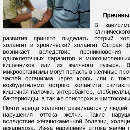
Причины
В зависимо
клиническо
развития принято выделать острый хола
холангит и хронический холангит. Острая 
возникает вследствие проникновени
одноклеточных паразитов и многочисленных
кишечников или из желчного пузыря. 
микроорганизмы могут попасть в желчные прот
частей организма через кровь или с то
возбудителями острого холангита считают
кишечная палочка, энтеробактер, клебсиеллы,
бактериоиды, а так же описторхи и шистосомы
Почти всегда холангит развивается у людей
нарушения оттока желчи. Такие наруш
вследствие желчнокаменной болезни, холеци
аскаридоза. Из-за нарушения оттока желчи 