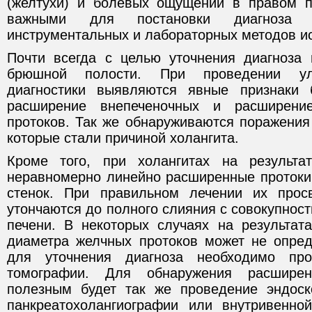
(желтухи) и болевых ощущений в правом п
важными для постановки диагноза я
инструментальных и лабораторных методов и
Почти всегда с целью уточнения диагноза
брюшной полости. При проведении уль
диагностики выявляются явные признаки б
расширение внепеченочных и расширени
протоков. Так же обнаруживаются поражения
которые стали причиной холангита.
Кроме того, при холангитах на результа
неравномерно линейно расширенные протоки,
стенок. При правильном лечении их просв
утончаются до полного слияния с совокупнос
печени. В некоторых случаях на результат
диаметра желчных протоков может не опред
для уточнения диагноза необходимо про
томографии. Для обнаружения расшире
полезным будет так же проведение эндоск
панкреатохолангиографии или внутривенно