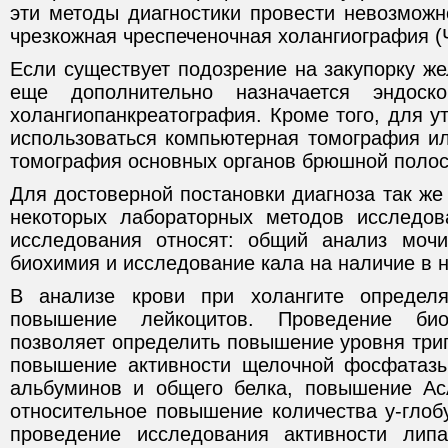
эти методы диагностики провести невозможн
чрезкожная чреспеченочная холангиография (
Если существует подозрение на закупорку ж
еще дополнительно назначается эндоско
холангиопанкреатография. Кроме того, для у
использоваться компьютерная томография ил
томография основных органов брюшной полос
Для достоверной постановки диагноза так ж
некоторых лабораторных методов исследов
исследования относят: общий анализ мочи
биохимия и исследование кала на наличие в н
В анализе крови при холангите определ
повышение лейкоцитов. Проведение би
позволяет определить повышение уровня три
повышение активности щелочной фосфатазы
альбуминов и общего белка, повышение Ас
относительное повышение количества у-глоб
проведение исследования активности ли