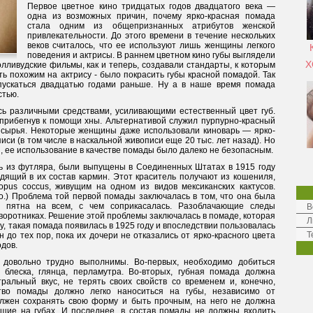
Первое цветное кино тридцатых годов двадцатого века —
одна из возможных причин, почему ярко-красная помада
стала одним из общепризнанных атрибутов женской
привлекательности. До этого времени в течение нескольких
веков считалось, что ее используют лишь женщины легкого
поведения и актрисы. В раннем цветном кино губы выглядели
Х
голливудские фильмы, как и теперь, создавали стандарты, к которым
ь похожим на актрису - было покрасить губы красной помадой. Так
пускаться двадцатью годами раньше. Ну а в наше время помада
стью.
ь различными средствами, усиливающими естественный цвет губ.
 прибегнув к помощи хны. Альтернативой служил пурпурно-красный
 сырья. Некоторые женщины даже использовали киноварь — ярко-
си (в том числе в наскальной живописи еще 20 тыс. лет назад). Но
и, ее использование в качестве помады было далеко не безопасным.
ь из футляра, были выпущены в Соединенных Штатах в 1915 году
дящий в их состав кармин. Этот краситель получают из кошениля,
pus coccus, живущим на одном из видов мексиканских кактусов.
о.) Проблема той первой помады заключалась в том, что она была
ла пятна на всем, с чем соприкасалась. Разоблачающие следы
В
и воротниках. Решение этой проблемы заключалась в помаде, которая
Л
у, такая помада появилась в 1925 году и впоследствии пользовалась
Т
до тех пор, пока их дочери не отказались от ярко-красного цвета
одов.
 довольно трудно выполнимы. Во-первых, необходимо добиться
 блеска, глянца, перламутра. Во-вторых, губная помада должна
ральный вкус, не терять своих свойств со временем и, конечно,
ство помады должно легко наноситься на губы, независимо от
лжен сохранять свою форму и быть прочным, на него не должна
ущие на губах. И последнее, в состав помады не должны входить