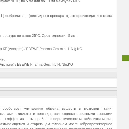
мпулах № 10; по 5 мл или по 10 мл в ампулах № 5
а Церебролизина (пептидного препарата, что производится с мозга
ературе не выше 25°C. Срок годности - 5 лет.
г.КГ (Австрия) / EBEWE Pharma Ges.m.b.H. Nfg.KG
3-26
(Австрия) / EBEWE Pharma Ges.m.b.H. Nfg.KG
пособствует улучшению обмена веществ в мозговой ткани.
вные аминокислоты и пептиды, являющиеся основными звеньями
ет эффективность аэробного энергетического метаболизма мозга,
развивающемся и стареющем головном мозге.Нейропротекторное