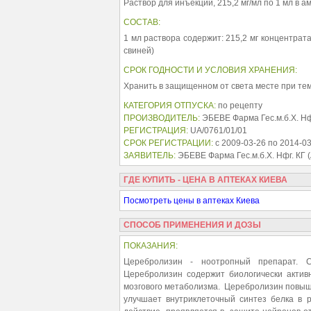
Раствор для инъекций, 215,2 мг/мл по 1 мл в а
СОСТАВ:
1 мл раствора содержит: 215,2 мг концентрат
свиней)
СРОК ГОДНОСТИ И УСЛОВИЯ ХРАНЕНИЯ:
Хранить в защищенном от света месте при темп
КАТЕГОРИЯ ОТПУСКА:
по рецепту
ПРОИЗВОДИТЕЛЬ:
ЭБЕВЕ Фарма Гес.м.б.Х. Нф
РЕГИСТРАЦИЯ:
UA/0761/01/01
СРОК РЕГИСТРАЦИИ:
с 2009-03-26 по 2014-0
ЗАЯВИТЕЛЬ:
ЭБЕВЕ Фарма Гес.м.б.Х. Нфг. КГ 
ГДЕ КУПИТЬ - ЦЕНА В АПТЕКАХ КИЕВА
Посмотреть цены в аптеках Киева
СПОСОБ ПРИМЕНЕНИЯ И ДОЗЫ
ПОКАЗАНИЯ:
Церебролизин - ноотропный препарат. С
Церебролизин содержит биологически акти
мозгового метаболизма. Церебролизин повыша
улучшает внутриклеточный синтез белка в 