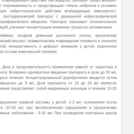
т повреждающего действия лактацидоза, препарат предотвращает
т переживаемость и предотвращает гибель нейронов в условиях
ее нейротоксическое действие возбуждающих аминокислот.
 пептидергический препарат с доказанной нейротрофической
ериферического введения. Препарат оказывает положительное
кций, улучшает концентрацию внимания, процессы запоминания.
еймера; синдром деменции различного генеза; хроническая
еский инсульт; травматические повреждения головного и спинного
етей; гиперактивность и дефицит внимания у детей; эндогенная
(в составе комплексной терапии).
. Доза и продолжительность применения зависят от характера и
ента. Возможно однократное введение препарата в дозе до 50 мл,
курса лечения. Концентрированный Церебролизин вводится путем
имышечно до 5 мл. Доза препарата от 10 до 50 мл является
чения представляет собой ежедневные инъекции в течение 10-20
арушения нервной системы у детей -1-2 мл; осложнения после
га -10-50 мл; при метаболических нарушениях и органических
тивные заболевания - 5-30 мл. При проведении повторных курсов