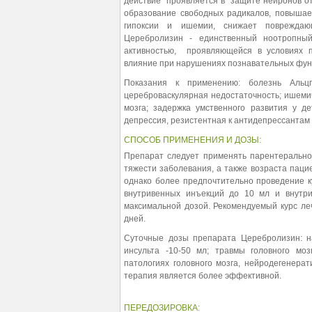
действие проявляется в защите нейронов о
образование свободных радикалов, повышае
гипоксии и ишемии, снижает повреждающ
Церебролизин - единственный ноотропный
активностью, проявляющейся в условиях п
влияние при нарушениях познавательных фун
Показания к применению: болезнь Альцг
цереброваскулярная недостаточность; ишемич
мозга; задержка умственного развития у д
депрессия, резистентная к антидепрессантам 
СПОСОБ ПРИМЕНЕНИЯ И ДОЗЫ:
Препарат следует применять парентерально
тяжести заболевания, а также возраста паци
однако более предпочтительно проведение 
внутривенных инъекций до 10 мл и внутр
максимальной дозой. Рекомендуемый курс ле
дней.
Суточные дозы препарата Церебролизин: н
инсульта -10-50 мл; травмы головного моз
патологиях головного мозга, нейродегенера
терапия является более эффективной.
ПЕРЕДОЗИРОВКА: