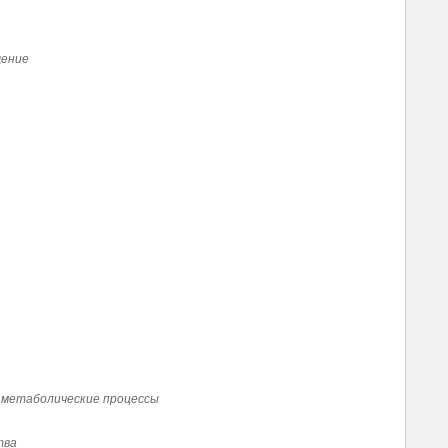
щение
 метаболические процессы
тва