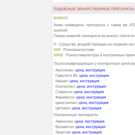
ПОДОБНЫЕ ЛЕКАРСТВЕННЫЕ ПРЕПАРАТЫ
ВАЖНО!
Ниже приведены препараты с таким же АТС
группой.
Перед заменой препарата на аналог, обязател
N
: Средства, воздействующие на нервную сис
N06
: Психоаналептики
N06B
: Психостимуляторы и ноотропные преп
Психостимулирующие и ноотропные средст
Аксотилин:
цена
,
инструкция
Гамалате B6:
цена
,
инструкция
Кванил:
цена
,
инструкция
Олатропил:
цена
,
инструкция
Сомаксон:
цена
,
инструкция
Фармаксон:
цена
,
инструкция
Цинатропил:
цена
,
инструкция
Цитокон:
цена
,
инструкция
Ноотропные препараты
Аминалон:
цена
,
инструкция
Вазавитал:
цена
,
инструкция
Луцетам:
цена
,
инструкция