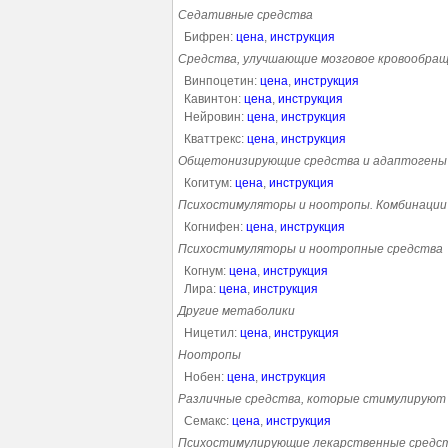
Седативные средства
Бифрен:
цена
,
инструкция
Средства, улучшающие мозговое кровообра
Винпоцетин:
цена
,
инструкция
Кавинтон:
цена
,
инструкция
Нейровин:
цена
,
инструкция
Кваттрекс:
цена
,
инструкция
Общетонизирующие средства и адаптогены
Когитум:
цена
,
инструкция
Психостимуляторы и ноотропы. Комбинации
Когнифен:
цена
,
инструкция
Психостимуляторы и ноотропные средства
Когнум:
цена
,
инструкция
Лира:
цена
,
инструкция
Другие метаболики
Ницетил:
цена
,
инструкция
Ноотропы
Нобен:
цена
,
инструкция
Различные средства, которые стимулируют
Семакс:
цена
,
инструкция
Психостимулирующие лекарственные средс