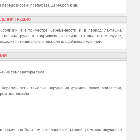
е передозировки препарата Церебролизин.
МЛЕНИИ ГРУДЬЮ
бролизин в I триместре беременности и в период лактации.
 период грудного вскармливания возможно только в том случае,
восходит потенциальный риск для плода/новорожденного.
НИЯ
жение температуры тела.
, беременность, тяжелые нарушения функции почек, эпилепсия,
ором аминокислот.
ри чрезмерно быстром выполнении инъекций возможно ощущение