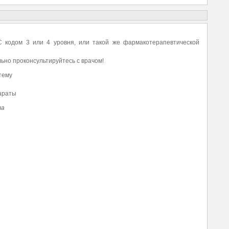
 кодом 3 или 4 уровня, или такой же фармакотерапевтической
ьно проконсультируйтесь с врачом!
тему
араты
ва