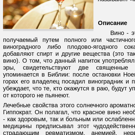
Описание
Вино - это
получаемый путем полного или частичног
виноградного либо плодово-ягодного со
добавляют спирт и другие вещества (это та
вино). О том, что данный напиток употребля
эры, свидетельствуют две священные 
упоминается в Библии: после остановки Ное
горах его владелец посадил виноградник и 
убеждает, что те, кто окажутся в раю, будут у
от которого не пьянеют.
Лечебные свойства этого солнечного ароматн
Гиппократ. Он полагал, что красное вино не
- как здоровым, так и больным или ослабле
медицины предписывал этот чудодейственн
страдающим ревматизмом, анемией, нерв