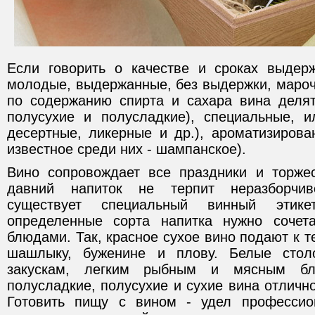
Если говорить о качестве и сроках выдер
молодые, выдержанные, без выдержки, мароч
по содержанию спирта и сахара вина делят
полусухие и полусладкие), специальные, и
десертные, ликерные и др.), ароматизирова
известное среди них - шампанское).
Вино сопровождает все праздники и торже
давний напиток не терпит неразборчив
существует специальный винный этике
определенные сорта напитка нужно соче
блюдами. Так, красное сухое вино подают к т
шашлыку, буженине и плову. Белые стол
закускам, легким рыбным и мясным бл
полусладкие, полусухие и сухие вина отличн
Готовить пищу с вином - удел профессио