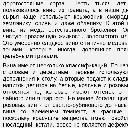
дорогостоящие сорта. Шесть тысяч лет
пользовалось вино из граната, а в наши д
сырья чаще используют крыжовник, смороди
землянику, сливы и даже облепиху. К этой 
вино из меда естественного брожения. О
чистую прозрачную жидкость золотистого ил
Это умеренно сладкое вино с типично медов
тонами, которые иногда дополняют пря
целебными травами.
Вина имеют несколько классификаций. По на
столовые и десертные: первые используют
дополнения к столу, а вторые подают к слад
напиток делится на белые, красные и розов
относятся те, которые имеют оттенок от 
чайного или янтарного. Не менее богатая цве
розовых вин - от светло-рубинового до нас
вина со временем темнеют, а красные, 
поскольку красящие вещества имеют свойс
Последний, кстати, вовсе не является дефект