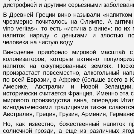
дистрофией и другими серьезными заболеван
В Древней Греции вино называли «напитком 
чрезмерно почиталось на Олимпе. А античн
vino veritas», то есть «истина в вине»: по и
напиток наряду с деньгами и злостью п
человека на чистую воду.
Виноделие приобрело мировой масштаб с 
колонизаторов, которые активно популяри
напиток на оккупированных землях. Поско
произрастает повсеместно, алкогольный нап
по всей Евразии, в Африке (больше всего в
Америке, Австралии и Новой Зеландии
исторически считается Франция. Именно эта 
мирового производства вина, опередив Ит
винодельческими традициями также славятся
Австралия, Греция, Грузия, Армения, Германи
Но, как известно, божественный напиток п
солнечной грозди, а еще из различных яго