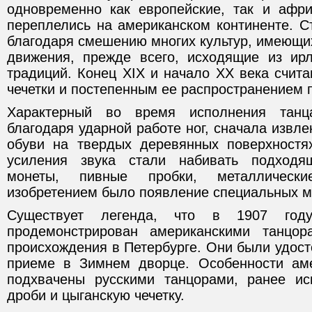
одновременно как европейские, так и афри
переплелись на американском континенте. С
благодаря смешению многих культур, имеющи
движения, прежде всего, исходящие из ир
традиций. Конец XIX и начало XX века счит
чечетки и постепенным ее распространением 
Характерный во время исполнения танц
благодаря ударной работе ног, сначала извл
обуви на твердых деревянных поверхностя
усиления звука стали набивать подходя
монеты, пивные пробки, металлическ
изобретением было появление специальных м
Существует легенда, что в 1907 го
продемонстрирован американскими танцор
происхождения в Петербурге. Они были удост
приеме в Зимнем дворце. Особенности аме
подхвачены русскими танцорами, ранее ис
дроби и цыганскую чечетку.