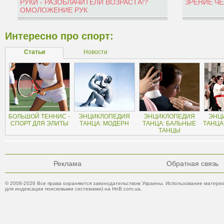
РУКИ - РАЗОБЛАЧИТЕЛИ ВОЗРАСТА!?
ЗРЕНИЕ Ч
ОМОЛОЖЕНИЕ РУК
Интересно про спорт:
Статьи
Новости
БОЛЬШОЙ ТЕННИС -
ЭНЦИКЛОПЕДИЯ
ЭНЦИКЛОПЕДИЯ
ЭНЦ
СПОРТ ДЛЯ ЭЛИТЫ
ТАНЦА: МОДЕРН
ТАНЦА: БАЛЬНЫЕ
ТАНЦА
ТАНЦЫ
Реклама
Обратная связь
© 2008-2026 Все права охраняются законодательством Украины. Использование материа
для индексации поисковыми системами) на HnB.com.ua.