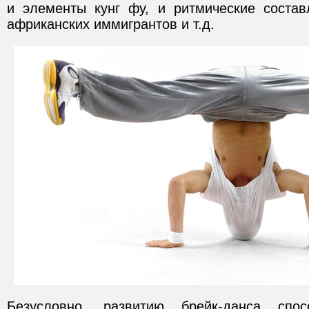
и элементы кунг фу, и ритмические соста
африканских иммигрантов и т.д.
Безусловно, развитию брейк-данса спо