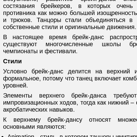
состязания брейкеров, в которых очень
противника как можно большей изощренност
и трюков. Танцоры стали объединяться в 
собственные стили и оригинальные движения.
В настоящее время брейк-данс распрост
существуют многочисленные школы бре
чемпионаты и фестивали.
Стили
Условно брейк-данс делится на верхний 
формальное, потому что танец включает ком
уровней.
Элементы верхнего брейк-данса требу
импровизационных ходов, тогда как нижний – 
акробатических навыков.
К верхнему брейк-дансу относят множе
основными являются:
Animation - cтиль, в котором танцоры имити