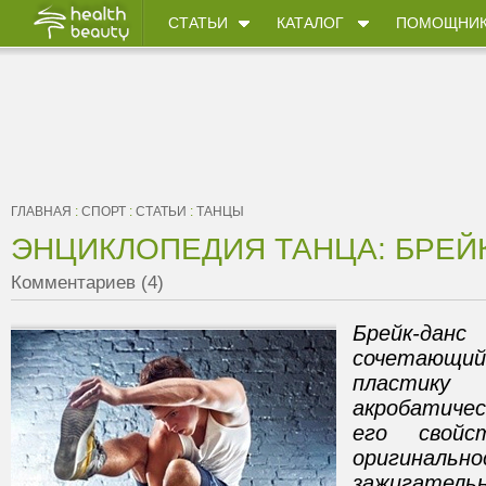
СТАТЬИ
КАТАЛОГ
ПОМОЩНИ
ГЛАВНАЯ
:
СПОРТ
:
СТАТЬИ
:
ТАНЦЫ
ЭНЦИКЛОПЕДИЯ ТАНЦА: БРЕЙ
Комментариев (4)
Брейк-данс
сочетающий
пласти
акробатиче
его свойс
ориги
зажигатель