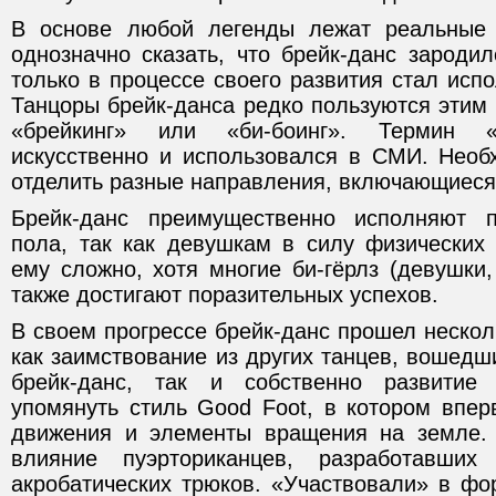
В основе любой легенды лежат реальные
однозначно сказать, что брейк-данс зароди
только в процессе своего развития стал исп
Танцоры брейк-данса редко пользуются этим
«брейкинг» или «би-боинг». Термин «
искусственно и использовался в СМИ. Необ
отделить разные направления, включающиеся 
Брейк-данс преимущественно исполняют п
пола, так как девушкам в силу физических 
ему сложно, хотя многие би-гёрлз (девушки
также достигают поразительных успехов.
В своем прогрессе брейк-данс прошел неско
как заимствование из других танцев, вошед
брейк-данс, так и собственно развитие
упомянуть стиль Good Foot, в котором впе
движения и элементы вращения на земле. 
влияние пуэрториканцев, разработавши
акробатических трюков. «Участвовали» в фо