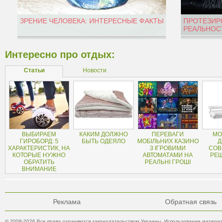
ЗРЕНИЕ ЧЕЛОВЕКА: ИНТЕРЕСНЫЕ ФАКТЫ
ПРОТЕЗИР
РЕАЛЬНОС
Интересно про отдых:
Статьи
Новости
ВЫБИРАЕМ
КАКИМ ДОЛЖНО
ПЕРЕВАГИ
МО
ГИРОБОРД: 5
БЫТЬ ОДЕЯЛО
МОБІЛЬНИХ КАЗИНО
Д
ХАРАКТЕРИСТИК, НА
З ІГРОВИМИ
СОВ
КОТОРЫЕ НУЖНО
АВТОМАТАМИ НА
РЕ
ОБРАТИТЬ
РЕАЛЬНІ ГРОШІ
ВНИМАНИЕ
Реклама
Обратная связь
© 2008-2026 Все права охраняются законодательством Украины. Использование материа