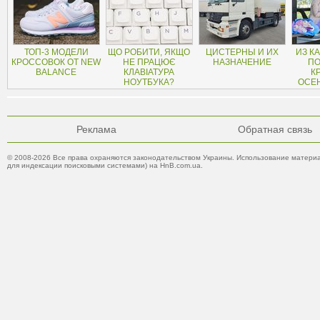
ТОП-3 МОДЕЛИ
ЩО РОБИТИ, ЯКЩО
ЦИСТЕРНЫ И ИХ
ИЗ К
КРОССОВОК ОТ NEW
НЕ ПРАЦЮЄ
НАЗНАЧЕНИЕ
ПО
BALANCE
КЛАВІАТУРА
К
НОУТБУКА?
ОСЕ
Реклама
Обратная связь
© 2008-2026 Все права охраняются законодательством Украины. Использование материа
для индексации поисковыми системами) на HnB.com.ua.