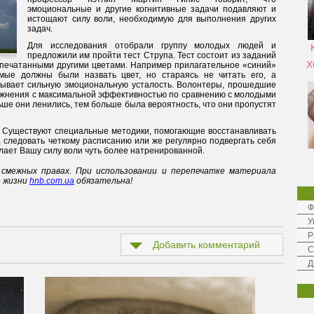
эмоциональные и другие когнитивные задачи подавляют и
истощают силу воли, необходимую для выполнения других
задач.
Для исследования отобрали группу молодых людей и
предложили им пройти тест Струпа. Тест состоит из заданий
Х
апечатанными другими цветами. Например прилагательное «синий»
мые должны были назвать цвет, но стараясь не читать его, а
зывает сильную эмоциональную усталость. Волонтеры, прошедшие
ражнения с максимальной эффективностью по сравнению с молодыми
ьше они ленились, тем больше была вероятность, что они пропустят
. Существуют специальные методики, помогающие восстанавливать
 следовать четкому расписанию или же регулярно подвергать себя
ает Вашу силу воли чуть более натренированной.
смежных правах. При использовании и перепечатке материала
е жизни
hnb.com.ua
обязательна!
Ф
У
Р
Добавить комментарий
С
Д