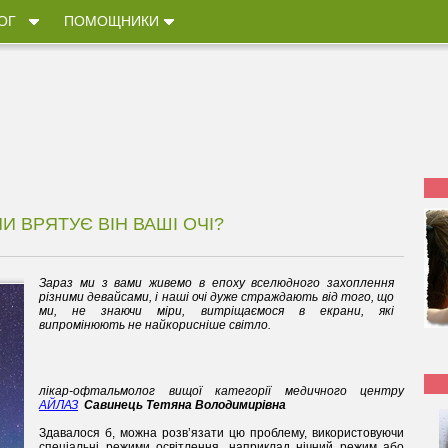
ОГ
ПОМОЩНИКИ
И ВРЯТУЄ ВІН ВАШІ ОЧІ?
Зараз ми з вами живемо в епоху вселюдного захоплення
різними девайсами, і наші очі дуже страждають від того, що
ми, не знаючи міри, витріщаємося в екрани, які
випромінюють не найкорисніше світло.
лікар-офтальмолог вищої категорії медичного центру
АЙЛАЗ
Савинець Тетяна Володимирівна
Здавалося б, можна розв’язати цю проблему, використовуючи
спеціальні режими освітлення, наприклад нічний режим або