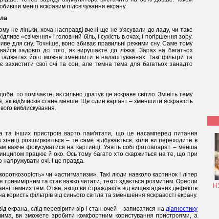
робивши менш яскравим підсвічування екрану.
тла
кому не ліньки, хоча насправді вчені ще не з'ясували до ладу, чи таке
ливе «свічення» і головний біль, і сухість в очах, і погіршення зору.
ливе для сну. Точніше, воно збиває правильні режими сну. Саме тому
вайси задовго до того, як вирушаєте до ліжка. Зараз на багатьох
х гаджетах його можна зменшити в налаштуваннях. Такі фільтри та
є захистити свої очі та сон, але темна тема для багатьох занадто
би, то помічаєте, як сильно дратує це яскраве світло. Змініть тему
те, як відблисків стане менше. Ще один варіант – зменшити яскравість
йвого виблискування.
а та інших пристроїв варто пам'ятати, що це насамперед питання
і зіниці розширюються – те саме відбувається, коли ви переходите в
ам важче фокусуватися на картинці. Уявіть собі фотоапарат – менша
ринципом працює й око. Ось тому багато хто скаржиться на те, що при
напружувати очі. І це правда.
«короткозорість» чи «астигматизм». Такі люди навколо картинок і літер
 тривимірним та стає важко читати, текст здається розмитим. Ореоли
Н
нні темних тем. Отже, якщо ви страждаєте від вищезгаданих дефектів
на користь фільтрів від синього світла та зменшення яскравості екрану.
д екрана, слід перевірити зір і стан очей – записатися на
діагностику
очима, ви зможете зробити комфортним користування пристроями, а