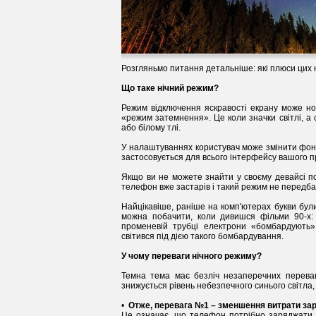
Розгляньмо питання детальніше: які плюси цих 
Що таке нічний режим?
Режим відключення яскравості екрану може но
«режим затемнення». Це коли значки світлі, а
або білому тлі.
У налаштуваннях користувач може змінити фон н
застосовується для всього інтерфейсу вашого пр
Якщо ви не можете знайти у своєму девайсі по
телефон вже застарів і такий режим не передба
Найцікавіше, раніше на комп'ютерах букви були
можна побачити, коли дивишся фільми 90-х: 
променевій трубці електрони «бомбардують
світився під дією такого бомбардування.
У чому переваги нічного режиму?
Темна тема має безліч незаперечних переваг:
знижується рівень небезпечного синього світла, 
•
Отже, перевага №1 – зменшення витрати за
Це означає, що телефон потрібно заряджати 