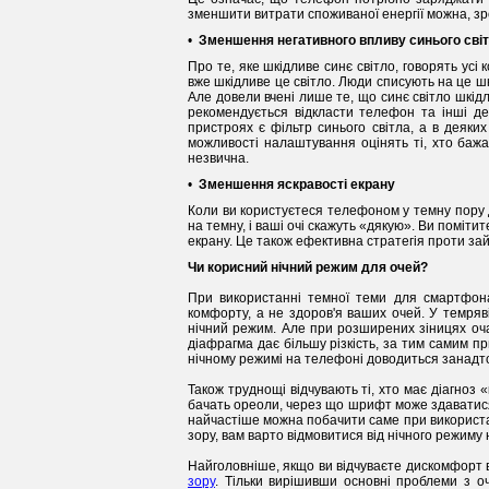
зменшити витрати споживаної енергії можна, з
•
Зменшення негативного впливу синього сві
Про те, яке шкідливе синє світло, говорять усі 
вже шкідливе це світло. Люди списують на це шкід
Але довели вчені лише те, що синє світло шкід
рекомендується відкласти телефон та інші де
пристроях є фільтр синього світла, а в деяки
можливості налаштування оцінять ті, хто бажа
незвична.
•
Зменшення яскравості екрану
Коли ви користуєтеся телефоном у темну пору до
на темну, і ваші очі скажуть «дякую». Ви поміти
екрану. Це також ефективна стратегія проти за
Чи корисний нічний режим для очей?
При використанні темної теми для смартфон
комфорту, а не здоров'я ваших очей. У темряв
нічний режим. Але при розширених зіницях оч
діафрагма дає більшу різкість, за тим самим п
нічному режимі на телефоні доводиться занадто 
Також труднощі відчувають ті, хто має діагноз 
бачать ореоли, через що шрифт може здаватися
найчастіше можна побачити саме при використа
зору, вам варто відмовитися від нічного режиму 
Найголовніше, якщо ви відчуваєте дискомфорт ві
зору
. Тільки вирішивши основні проблеми з 