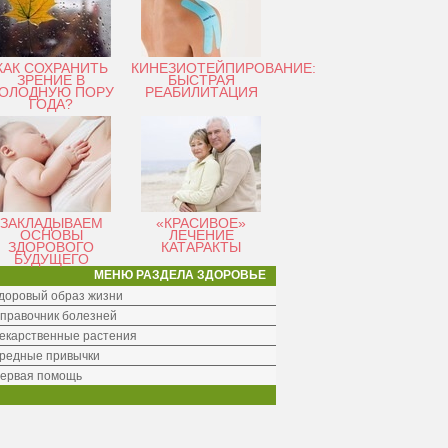
КАК СОХРАНИТЬ
КИНЕЗИОТЕЙПИРОВАНИЕ:
ЗРЕНИЕ В
БЫСТРАЯ
ОЛОДНУЮ ПОРУ
РЕАБИЛИТАЦИЯ
ГОДА?
ЗАКЛАДЫВАЕМ
«КРАСИВОЕ»
ОСНОВЫ
ЛЕЧЕНИЕ
ЗДОРОВОГО
КАТАРАКТЫ
БУДУЩЕГО
МЕНЮ РАЗДЕЛА ЗДОРОВЬЕ
доровый образ жизни
правочник болезней
екарственные растения
редные привычки
ервая помощь