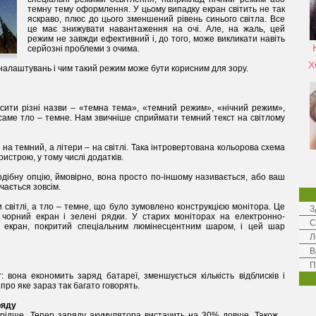
темну тему оформлення. У цьому випадку екран світить не так
яскраво, плюс до цього зменшений рівень синього світла. Все
це має знижувати навантаження на очі. Але, на жаль, цей
режим не завжди ефективний і, до того, може викликати навіть
серйозні проблеми з очима.
Х
налаштувань і чим такий режим може бути корисним для зору.
сити різні назви – «темна тема», «темний режим», «нічний режим»,
 саме тло – темне. Нам звичніше сприймати темний текст на світлому
а темний, а літери – на світлі. Така інтровертована кольорова схема
истрою, у тому числі додатків.
дібну опцію, ймовірно, вона просто по-іншому називається, або ваш
чається зовсім.
 світлі, а тло – темне, що було зумовлено конструкцією монітора. Це
З
чорний екран і зелені рядки. У старих моніторах на електронно-
С
» екран, покритий спеціальним люмінесцентним шаром, і цей шар
Л
В
П
 вона економить заряд батареї, зменшується кількість відблисків і
про яке зараз так багато говорять.
ряду
рідше. Тепер заряду акумулятора вистачить на 30% довше. Також