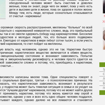
обездоленный человек может быть счастлив и доволен
жизнью, пока он знает, ради чего он живет, пока у него есть
дети и высокие цели в жизни, пока он здоров и полон жизни.
Между тем, есть люди, которые сознательно отказываются
от счастья - наркоманы!
Х
огромная скорость распространения, миллионы “больных” по всей
Бороться с наркоманией невероятно сложно, ведь это прибыльный
ны так и не смогли одержать победу над наркокартелями. Бессилие
дростков и молодых людей, тех, кто больше всего подвержен
. Ежегодно от наркотиков в мире гибнут сотни тысяч, а если учесть
ствий наркоманов, то счет пойдет на миллионы.
ую власть над человеком, однако это не так. Наркотики быстро
ричинам: наркотическое вещество включается в обмен веществ,
-эмоциональному состоянию и возникает зависимость. Попытки
кому и эмоциональному дискомфорту, и человек просто сдается на
кой зависимости сложно и потому, что, приобщаясь к наркотикам,
т счастья…
З
С
ависимости написаны многие тома. Одни специалисты говорят о
Л
о социальных факторах, третьи - о психологических причинах. На
В
азать, что наркотическая зависимость возникает в результате
 у подростка может быть тяжелая ситуация в семье и он уходит на
П
ится “лучшим другом” наркоманов, потому что не может найти других
т принимать наркотики, потому что жизнь кажется ему серой и
ожество, однако у них и всех есть одно общее: человек поддался,
ытывает каждого, однако далеко не все ломаются и становятся