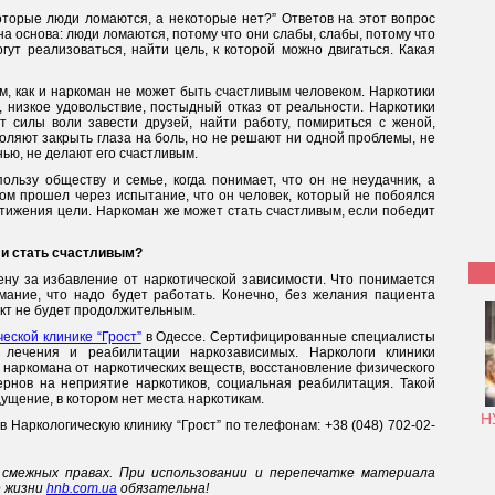
оторые люди ломаются, а некоторые нет?” Ответов на этот вопрос
дна основа: люди ломаются, потому что они слабы, слабы, потому что
гут реализоваться, найти цель, к которой можно двигаться. Какая
, как и наркоман не может быть счастливым человеком. Наркотики
 низкое удовольствие, постыдный отказ от реальности. Наркотики
т силы воли завести друзей, найти работу, помириться с женой,
оляют закрыть глаза на боль, но не решают ни одной проблемы, не
ью, не делают его счастливым.
пользу обществу и семье, когда понимает, что он не неудачник, а
вом прошел через испытание, что он человек, который не побоялся
тижения цели. Наркоман же может стать счастливым, если победит
 и стать счастливым?
ену за избавление от наркотической зависимости. Что понимается
мание, что надо будет работать. Конечно, без желания пациента
ект не будет продолжительным.
еской клинике “Грост”
в Одессе. Сертифицированные специалисты
 лечения и реабилитации наркозависимых. Наркологи клиники
 наркомана от наркотических веществ, восстановление физического
рнов на неприятие наркотиков, социальная реабилитация. Такой
щение, в котором нет места наркотикам.
Н
в Наркологическую клинику “Грост” по телефонам: +38 (048) 702-02-
смежных правах. При использовании и перепечатке материала
е жизни
hnb.com.ua
обязательна!