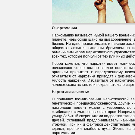
О наркомании
Наркоманию называют чумой нашего времени: 
планете, невысокий шанс на выздоровление. 
бизнес. Ни одно правительство и никакие зако
общества ложится тяжелым бременем на по
обманчивым чарам наркотического удовольствия
всех тех, которые погибли от тех или иных дей
Порой кажется, что наркотик имеет магическ
овладевают человеком по вполне понятным п
организм привыкает к определенному психо
отказаться от наркотика приводят к физичес
милость наркотика. Избавиться от наркотичес
человек сознательно или подсознательно ище
Наркотики и счастье
О причинах возникновения наркотической з
генетической предрасположенности, другие - 
настоящий момент можно с уверенностью ск
комбинации самых разных факторов. Например,
улицу. Забитый сверстниками подросток станов
друзей. Успешный предприниматель начинае
угрюмой. Причин и факторов действительно мн
сдался, проявил слабость духа. Жизнь исп
наркоманами.