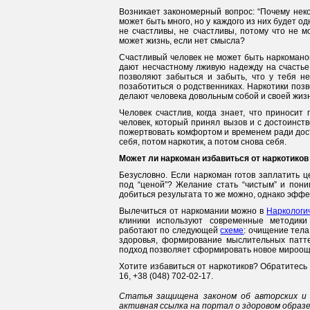
Возникает закономерный вопрос: “Почему нек
может быть много, но у каждого из них будет о
не счастливы, не счастливы, потому что не мо
может жизнь, если нет смысла?
Счастливый человек не может быть наркоманом
дают несчастному лживую надежду на счастье,
позволяют забыться и забыть, что у тебя не
позаботиться о родственниках. Наркотики позв
делают человека довольным собой и своей жизн
Человек счастлив, когда знает, что приносит 
человек, который принял вызов и с достоинст
пожертвовать комфортом и временем ради дос
себя, потом наркотик, а потом снова себя.
Может ли наркоман избавиться от наркотиков
Безусловно. Если наркоман готов заплатить ц
под “ценой”? Желание стать “чистым” и пони
добиться результата то же можно, однако эфф
Вылечиться от наркомании можно в
Наркологич
клиники используют современные методики
работают по следующей
схеме
: очищение тела
здоровья, формирование мыслительных патте
подход позволяет сформировать новое мироощу
Хотите избавиться от наркотиков? Обратитесь 
16, +38 (048) 702-02-17.
Статья защищена законом об авторских и 
активная ссылка на портал о здоровом образ