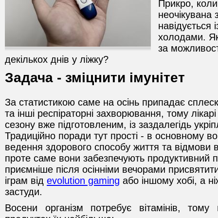
Прикро, коли
неочікувана 
навідується 
холодами. Як
за можливост
декількох днів у ліжку?
Задача - зміцнити імунітет
За статистикою саме на осінь припадає сплеск
та інші респіраторні захворювання, тому лікар
сезону вже підготовленим, із заздалегідь укрі
Традиційно поради тут прості - в основному в
ведення здорового способу життя та відмови в
проте саме вони забезпечують продуктивний п
приємніше після осінніми вечорами присвятити
іграм від
evolution gaming
або іншому хобі, а н
застуди.
Восени організм потребує вітамінів, тому