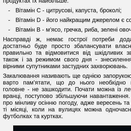
продуктах їх найбільше:
- Вітамін С - цитрусові, капуста, броколі;
- Вітамін D - його найкращим джерелом є со
- Вітамін B - м’ясо, гречка, риба, зелені овоч
Насправді ж, немає гострої потреби дода
достатньо буде просто збалансувати власн
правильно та відмовитися від шкідливих зв
також і за режимом свого дня - знесиленн
вірними супутниками застудних захворювань.
Закалювання називають ще однією запорукою м
варто пам'ятати, що до нього необхідно 
головне - не зашкодити. Почати можна із ле
вранці, поступово збільшуючи навантаження. 
про мінливу осінню погоду, адже вересень та
ті місяці, коли на вулицях можна одночасн
футболках та куртках.