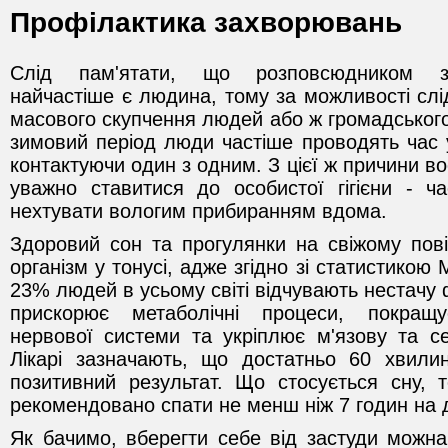
Профілактика захворювань
Слід пам'ятати, що розповсюдником з
найчастіше є людина, тому за можливості слі
масового скупчення людей або ж громадського 
зимовий період люди частіше проводять час 
контактуючи один з одним. З цієї ж причини в
уважно ставитися до особистої гігієни - ч
нехтувати вологим прибиранням вдома.
Здоровий сон та прогулянки на свіжому пов
організм у тонусі, адже згідно зі статистикою
23% людей в усьому світі відчувають нестачу ф
прискорює метаболічні процеси, покращ
нервової системи та укріплює м'язову та с
Лікарі зазначають, що достатньо 60 хвили
позитивний результат. Що стосується сну,
рекомендовано спати не менш ніж 7 годин на 
Як бачимо, вберегти себе від застуди можна