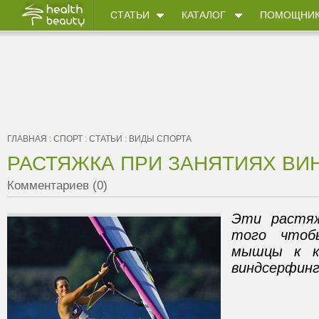
СТАТЬИ
КАТАЛОГ
ПОМОЩНИ
ГЛАВНАЯ
:
СПОРТ
:
СТАТЬИ
:
ВИДЫ СПОРТА
РАСТЯЖКА ПРИ ЗАНЯТИЯХ В
Комментариев (0)
Эти растяж
того чтоб
мышцы к к
виндсерфин