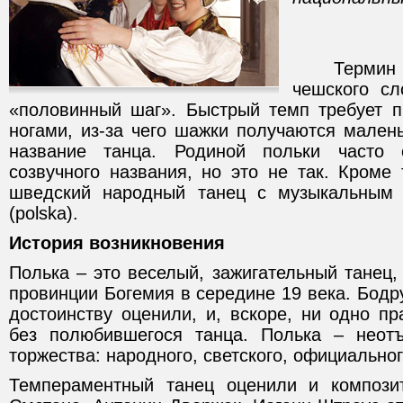
Термин «по
чешского сл
«половинный шаг». Быстрый темп требует п
ногами, из-за чего шажки получаются мален
название танца. Родиной польки часто 
созвучного названия, но это не так. Кроме 
шведский народный танец с музыкальным
(polska).
История возникновения
Полька – это веселый, зажигательный танец
провинции Богемия в середине 19 века. Бодр
достоинству оценили, и, вскоре, ни одно п
без полюбившегося танца. Полька – неот
торжества: народного, светского, официальног
Темпераментный танец оценили и композит