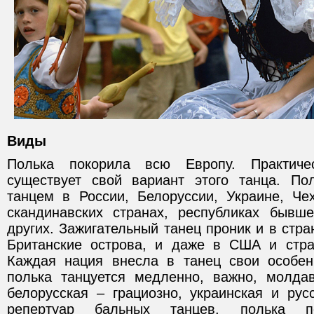
Виды
Полька покорила всю Европу. Практич
существует свой вариант этого танца. По
танцем в России, Белоруссии, Украине, Че
скандинавских странах, республиках бывш
других. Зажигательный танец проник и в стр
Британские острова, и даже в США и стра
Каждая нация внесла в танец свои особенн
полька танцуется медленно, важно, молда
белорусская – грациозно, украинская и рус
репертуар бальных танцев, полька п