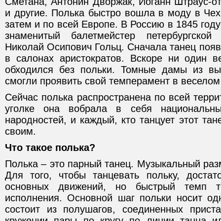
Сметана, Антонин Дворжак, Иоганн Штраус-о
и другие. Полька быстро вошла в моду в Чех
затем и по всей Европе. В Россию в 1845 год
знаменитый балетмейстер петербургской
Николай Осипович Гольц. Сначала танец появи
в салонах аристократов. Вскоре ни один в
обходился без польки. Томные дамы из вы
смогли проявить свой темперамент в веселом
Сейчас полька распространена по всей терр
уголке она вобрала в себя национальны
народностей, и каждый, кто танцует этот тане
своим.
Что такое полька?
Полька – это парный танец. Музыкальный разм
Для того, чтобы танцевать польку, достат
основных движений, но быстрый темп тр
исполнения. Основной шаг польки носит од
состоит из полушагов, соединенных прист
кружении пары по кругу по линии танца и