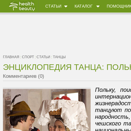
СТАТЬИ
КАТАЛОГ
ПОМОЩНИ
ГЛАВНАЯ
:
СПОРТ
:
СТАТЬИ
:
ТАНЦЫ
ЭНЦИКЛОПЕДИЯ ТАНЦА: ПОЛЬ
Комментариев (0)
Польку, по
интернацио
жизнерадос
танцуют по 
народнос
чешского та
национальны