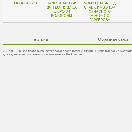
ГЕЛЮ ДЛЯ БРІВ
НАДІЙНІ ЗАСОБИ
ЧОМУ ЦЕЙ БРЕНД
ДЛЯ ДОГЛЯДУ ЗА
СТАВ СИМВОЛОМ
ШКІРОЮ І
СУЧАСНОГО
ВОЛОССЯМ
ЖІНОЧОГО
ГАРДЕРОБА
Реклама
Обратная связь
© 2008-2026 Все права охраняются законодательством Украины. Использование материа
для индексации поисковыми системами) на HnB.com.ua.