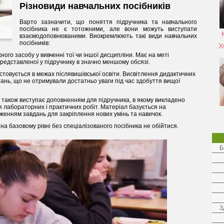
Різновиди навчальних посібників
Варто зазначити, що поняття підручника та навчального
посібника не є тотожними, але вони можуть виступати
взаємодоповнюваними. Виокремлюють такі види навчальних
посібників:
Х
ного засобу у вивченні тої чи іншої дисципліни. Має на меті
редставленої у підручнику в значно меншому обсязі.
истовується в межах післявишівської освіти. Висвітлення дидактичних
тань, що не отримували достатньо уваги під час здобуття вищої
ю також виступає доповненням для підручника, в якому викладено
я лабораторних і практичних робіт. Матеріал базується на
женням завдань для закріплення нових умінь та навичок.
на базовому рівні без спеціалізованого посібника не обійтися.
Б
З