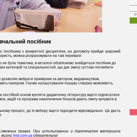
Р
вчальний посібник
о посібника з конкретної дисципліни, на допомогу прийде широкий
користь, можна розраховувати на такі переваги:
 не була тематика, в каталозі обов'язково знайдеться посібник до
ових категорій та спеціальностей, що дає змогу суттєво поглибити
ті дозволяє вибрати примірник за автором, видавництвом,
навіть папером. Гнучке налаштування пошуку створює можливість
а постійній основі купляти дидактичну літературу варто підписатися
жок, акцій та програма накопичення бонусів дають змогу купувати в
ьному процесі, до їх вибору варто підходити відповідально. Це дасть
т.
смежных правах. При использовании и перепечатке материала
е жизни
hnb.com.ua
обязательна!