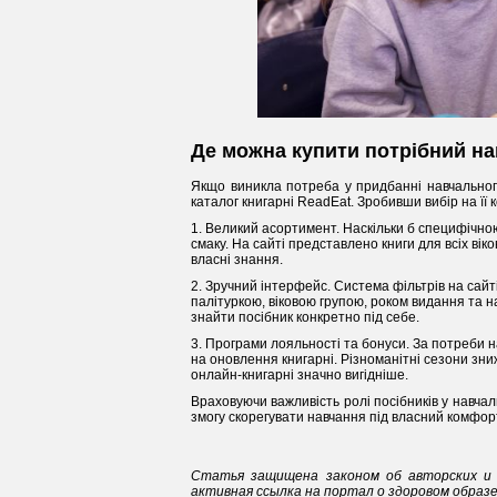
Де можна купити потрібний на
Якщо виникла потреба у придбанні навчальног
каталог книгарні ReadEat. Зробивши вибір на її 
1. Великий асортимент. Наскільки б специфічною
смаку. На сайті представлено книги для всіх вік
власні знання.
2. Зручний інтерфейс. Система фільтрів на сай
палітуркою, віковою групою, роком видання та 
знайти посібник конкретно під себе.
3. Програми лояльності та бонуси. За потреби н
на оновлення книгарні. Різноманітні сезони зни
онлайн-книгарні значно вигідніше.
Враховуючи важливість ролі посібників у навчал
змогу скорегувати навчання під власний комфор
Статья защищена законом об авторских и 
активная ссылка на портал о здоровом образ