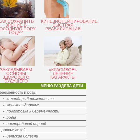
КАК СОХРАНИТЬ
КИНЕЗИОТЕЙПИРОВАНИЕ:
ЗРЕНИЕ В
БЫСТРАЯ
ОЛОДНУЮ ПОРУ
РЕАБИЛИТАЦИЯ
ГОДА?
ЗАКЛАДЫВАЕМ
«КРАСИВОЕ»
ОСНОВЫ
ЛЕЧЕНИЕ
ЗДОРОВОГО
КАТАРАКТЫ
БУДУЩЕГО
МЕНЮ РАЗДЕЛА ДЕТИ
еременность и роды
календарь беременности
женское здоровье
подготовка к беременности
роды
послеродовой период
доровье детей
детские болезни