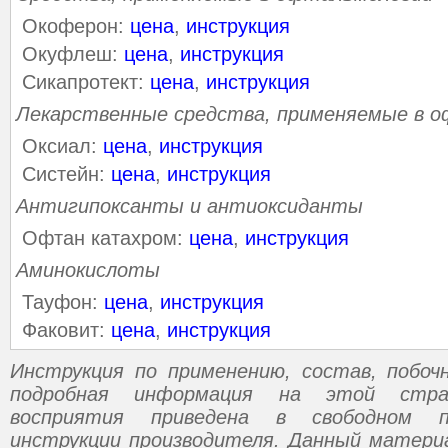
Окоферон:
цена
,
инструкция
Окуфлеш:
цена
,
инструкция
Сикапротект:
цена
,
инструкция
Лекарственные средства, применяемые в 
Оксиал:
цена
,
инструкция
Систейн:
цена
,
инструкция
Антигипоксанты и антиоксиданты
Офтан катахром:
цена
,
инструкция
Аминокислоты
Тауфон:
цена
,
инструкция
Факовит:
цена
,
инструкция
Инструкция по применению, состав, побо
подробная информация на этой стр
восприятия приведена в свободном п
инструкции производителя. Данный матери