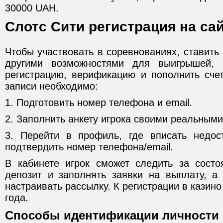
30000 UAH.
Слотс Сити регистрация на са
Чтобы участвовать в соревнованиях, ставить 
другими возможностями для выигрышей, 
регистрацию, верификацию и пополнить счет
записи необходимо:
1. Подготовить номер телефона и email.
2. Заполнить анкету игрока своими реальным
3. Перейти в профиль, где вписать нед
подтвердить номер телефона/email.
В кабинете игрок сможет следить за состо
депозит и заполнять заявки на выплату, а
настраивать рассылку. К регистрации в казино
года.
Способы идентификации личности 