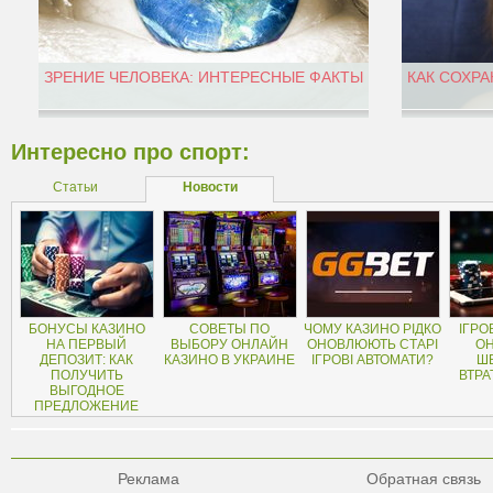
ЗРЕНИЕ ЧЕЛОВЕКА: ИНТЕРЕСНЫЕ ФАКТЫ
КАК СОХРА
Интересно про спорт:
Статьи
Новости
БОНУСЫ КАЗИНО
СОВЕТЫ ПО
ЧОМУ КАЗИНО РІДКО
ІГРО
НА ПЕРВЫЙ
ВЫБОРУ ОНЛАЙН
ОНОВЛЮЮТЬ СТАРІ
ОН
ДЕПОЗИТ: КАК
КАЗИНО В УКРАИНЕ
ІГРОВІ АВТОМАТИ?
Ш
ПОЛУЧИТЬ
ВТРА
ВЫГОДНОЕ
ПРЕДЛОЖЕНИЕ
Реклама
Обратная связь