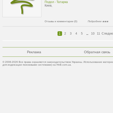
Подол - Татарка
Киев,
Отзывы и комментарии (0)
Подробнее
..
1
2
3
4
5
10
11
Следу
Реклама
Обратная связь
© 2008-2026 Все права охраняются законодательством Украины. Использование материа
для индексации поисковыми системами) на HnB.com.ua.