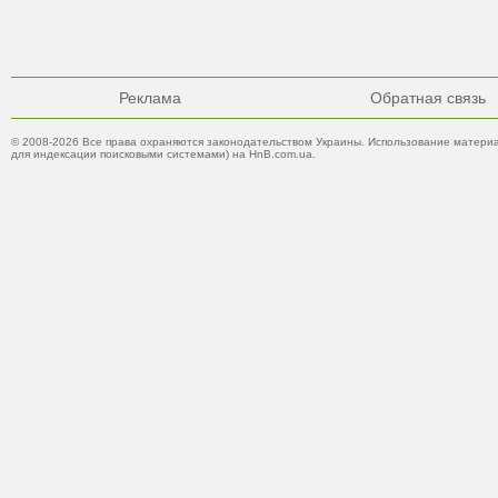
Реклама
Обратная связь
© 2008-2026 Все права охраняются законодательством Украины. Использование материа
для индексации поисковыми системами) на HnB.com.ua.