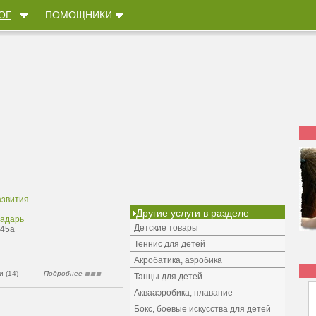
ОГ
ПОМОЩНИКИ
азвития
Другие услуги в разделе
радарь
Детские товары
 45а
Теннис для детей
Акробатика, аэробика
 (14)
Подробнее
Танцы для детей
Аквааэробика, плавание
Бокс, боевые искусства для детей