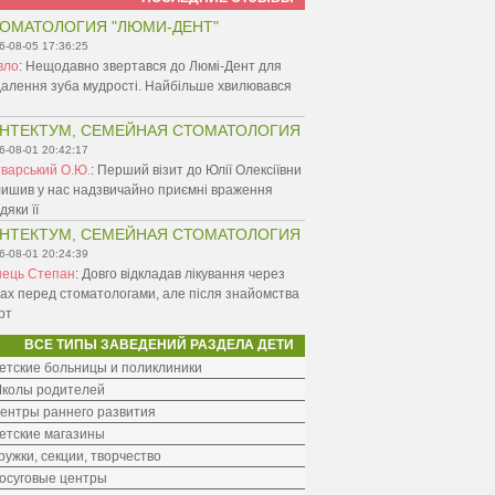
ОМАТОЛОГИЯ "ЛЮМИ-ДЕНТ"
6-08-05 17:36:25
вло
:
Нещодавно звертався до Люмі-Дент для
алення зуба мудрості. Найбільше хвилювався
НТЕКТУМ, СЕМЕЙНАЯ СТОМАТОЛОГИЯ
6-08-01 20:42:17
варський О.Ю.
:
Перший візит до Юлії Олексіївни
ишив у нас надзвичайно приємні враження
дяки її
НТЕКТУМ, СЕМЕЙНАЯ СТОМАТОЛОГИЯ
6-08-01 20:24:39
нець Степан
:
Довго відкладав лікування через
ах перед стоматологами, але після знайомства
рт
ВСЕ ТИПЫ ЗАВЕДЕНИЙ РАЗДЕЛА ДЕТИ
етские больницы и поликлиники
колы родителей
ентры раннего развития
етские магазины
ружки, секции, творчество
осуговые центры