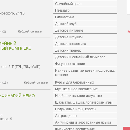
Семейный врач
Педиатр
овского, 24/10
Гимнастика
Детский клуб
Детское питание
 (2)
Подробнее
Детские игрушки
ЕМЕЙНЫЙ
Детская косметика
НЫЙ КОМПЛЕКС
Детский тренер
Детский и семейный психолог
Фигурное катание
ина, 2-Т (ТРЦ "Sky Mall")
Раннее развитие детей, подготовка
к школе
Курсы для беременных
 (13)
Подробнее
Музыкальное воспитание
ЛЬФИНАРИЙ НЕМО
Изобразительное искусство
Шахматы, шашки, логические игры
Подвижные игры, квесты
ия
Аттракционы
кова, 9
Английский и иностранные языки
Физическое воспитание