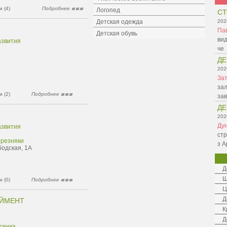
 (4)
Подробнее
Логопед
СТ
Детская одежда
202
Па
Детская обувь
вид
азвития
че
ДЕ
202
Зат
зал
 (2)
Подробнее
зав
ДЕ
202
Ду
азвития
стр
ерезняки
з А
бодская, 1А
Д
Ш
 (0)
Подробнее
Ц
Д
ЕЙМЕНТ
К
Д
сенка