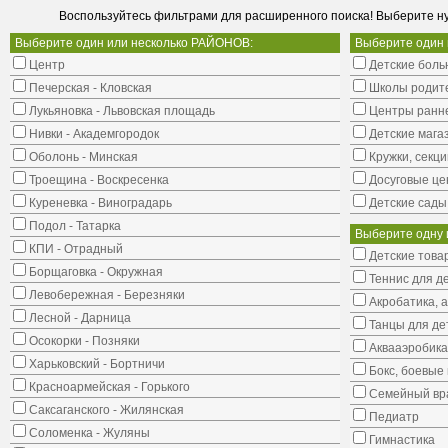
Воспользуйтесь фильтрами для расширенного поиска! Выберите н
Выберите один или несколько РАЙОНОВ:
Выберите один
Центр
Детские боль
Печерская - Кловская
Школы родит
Лукьяновка - Львовская площадь
Центры ранне
Нивки - Академгородок
Детские мага
Оболонь - Минская
Кружки, секци
Троещина - Воскресенка
Досуговые це
Куреневка - Виноградарь
Детские сады
Подол - Татарка
Выберите одну 
КПИ - Отрадный
Детские това
Борщаговка - Окружная
Теннис для д
Левобережная - Березняки
Акробатика, 
Лесной - Дарница
Танцы для де
Осокорки - Позняки
Аквааэробика
Харьковский - Бортничи
Бокс, боевые 
Красноармейская - Горького
Семейный вр
Саксаганского - Жилянская
Педиатр
Соломенка - Жуляны
Гимнастика