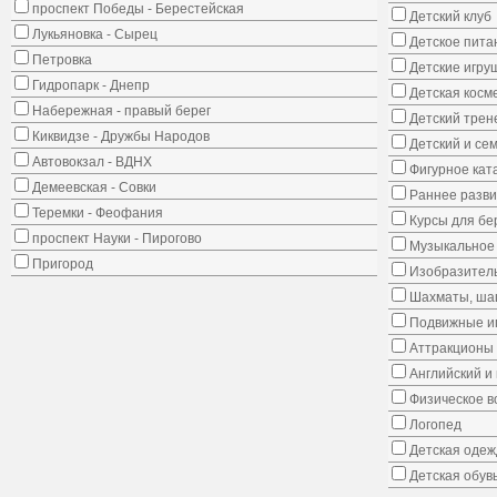
проспект Победы - Берестейская
Детский клуб
Лукьяновка - Сырец
Детское пита
Петровка
Детские игру
Гидропарк - Днепр
Детская косм
Набережная - правый берег
Детский трен
Киквидзе - Дружбы Народов
Детский и се
Автовокзал - ВДНХ
Фигурное кат
Демеевская - Совки
Раннее развит
Теремки - Феофания
Курсы для б
проспект Науки - Пирогово
Музыкальное 
Пригород
Изобразитель
Шахматы, шаш
Подвижные иг
Аттракционы
Английский и
Физическое в
Логопед
Детская одеж
Детская обув