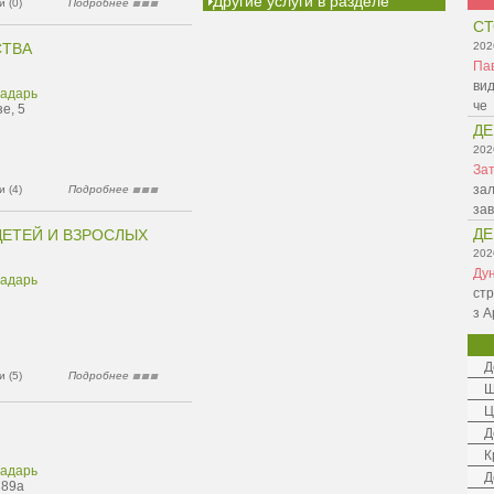
Другие услуги в разделе
 (0)
Подробнее
СТ
СТВА
202
Па
вид
радарь
че
зе, 5
ДЕ
202
Зат
зал
 (4)
Подробнее
зав
ДЕ
ДЕТЕЙ И ВЗРОСЛЫХ
202
Ду
радарь
стр
з А
Д
 (5)
Подробнее
Ш
Ц
Д
К
радарь
Д
 89а