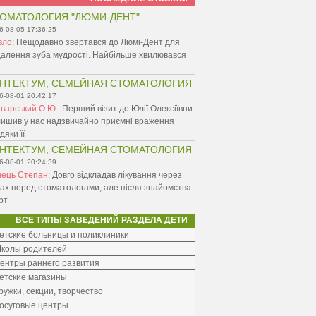
ОМАТОЛОГИЯ "ЛЮМИ-ДЕНТ"
6-08-05 17:36:25
вло
:
Нещодавно звертався до Люмі-Дент для
алення зуба мудрості. Найбільше хвилювався
НТЕКТУМ, СЕМЕЙНАЯ СТОМАТОЛОГИЯ
6-08-01 20:42:17
варський О.Ю.
:
Перший візит до Юлії Олексіївни
ишив у нас надзвичайно приємні враження
дяки її
НТЕКТУМ, СЕМЕЙНАЯ СТОМАТОЛОГИЯ
6-08-01 20:24:39
нець Степан
:
Довго відкладав лікування через
ах перед стоматологами, але після знайомства
рт
ВСЕ ТИПЫ ЗАВЕДЕНИЙ РАЗДЕЛА ДЕТИ
етские больницы и поликлиники
колы родителей
ентры раннего развития
етские магазины
ружки, секции, творчество
осуговые центры