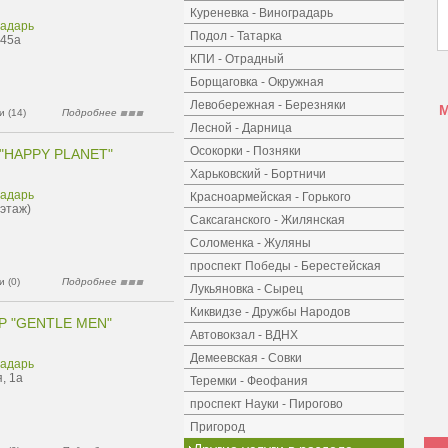
Куреневка - Виноградарь
радарь
Подол - Татарка
 45а
КПИ - Отрадный
Борщаговка - Окружная
Левобережная - Березняки
 (14)
Подробнее
Лесной - Дарница
Осокорки - Позняки
"HAPPY PLANET"
Харьковский - Бортничи
радарь
Красноармейская - Горького
 этаж)
Саксаганского - Жилянская
Соломенка - Жуляны
проспект Победы - Берестейская
 (0)
Подробнее
Лукьяновка - Сырец
Киквидзе - Дружбы Народов
Р "GENTLE MEN"
Автовокзал - ВДНХ
Демеевская - Совки
радарь
, 1а
Теремки - Феофания
проспект Науки - Пирогово
Пригород