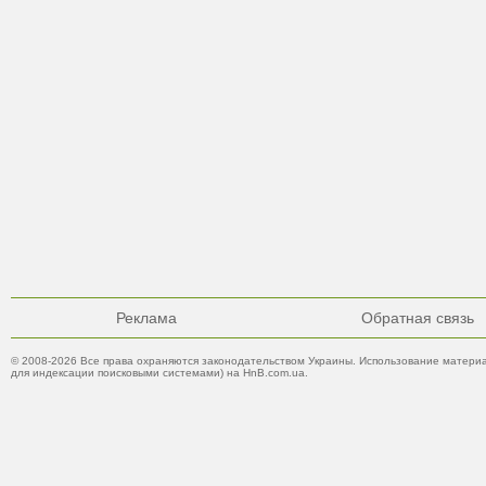
Реклама
Обратная связь
© 2008-2026 Все права охраняются законодательством Украины. Использование материа
для индексации поисковыми системами) на HnB.com.ua.