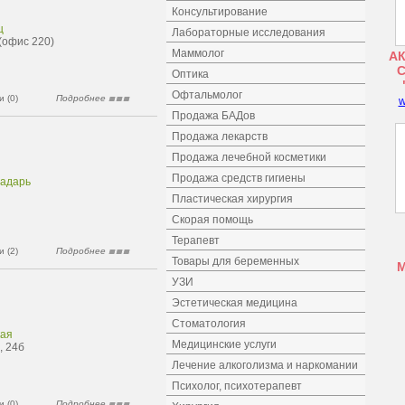
Консультирование
ц
Лабораторные исследования
 (офис 220)
Маммолог
АК
Оптика
Офтальмолог
 (0)
Подробнее
w
Продажа БАДов
Продажа лекарств
Продажа лечебной косметики
Продажа средств гигиены
радарь
Пластическая хирургия
Скорая помощь
Терапевт
 (2)
Подробнее
Товары для беременных
УЗИ
Эстетическая медицина
Стоматология
кая
Медицинские услуги
, 24б
Лечение алкоголизма и наркомании
Психолог, психотерапевт
 (0)
Подробнее