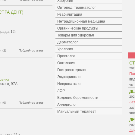
Хирургия
Ортопед, травматолог
СТРА ДЕНТ)
Реабилитация
Нетрадиционная медицина
Органические продукты
рада, 12г
Товары для здоровья
Дерматолог
Урология
 (2)
Подробнее
Проктолог
СТ
Онкология
202
Гастроэнтеролог
Па
Эндокринолог
вид
сенка
ского, 97А
Невропатолог
че
ЛОР
ДЕ
202
Ведение беременности
Зат
 (0)
Подробнее
Аллерголог
зал
Мануальный терапевт
зав
ДЕ
202
и
Ду
манова, 21а