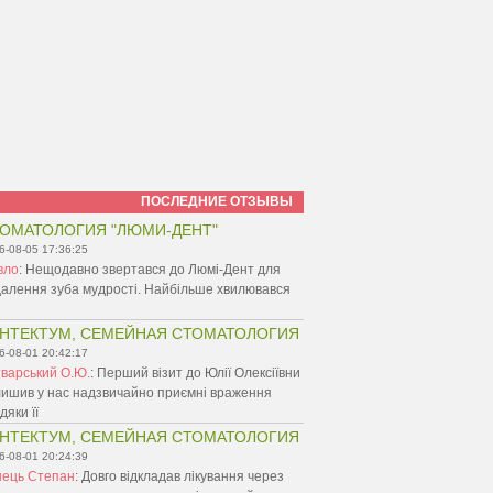
ПОСЛЕДНИЕ ОТЗЫВЫ
ОМАТОЛОГИЯ "ЛЮМИ-ДЕНТ"
6-08-05 17:36:25
вло
:
Нещодавно звертався до Люмі-Дент для
алення зуба мудрості. Найбільше хвилювався
НТЕКТУМ, СЕМЕЙНАЯ СТОМАТОЛОГИЯ
6-08-01 20:42:17
варський О.Ю.
:
Перший візит до Юлії Олексіївни
ишив у нас надзвичайно приємні враження
дяки її
НТЕКТУМ, СЕМЕЙНАЯ СТОМАТОЛОГИЯ
6-08-01 20:24:39
нець Степан
:
Довго відкладав лікування через