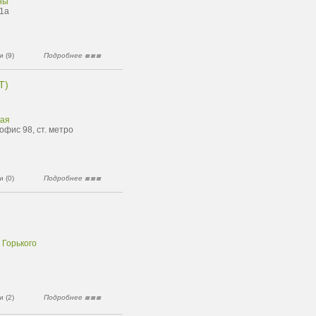
ны
11а
 (9)
Подробнее
Т)
кая
(офис 98, ст. метро
 (0)
Подробнее
 Горького
 (2)
Подробнее