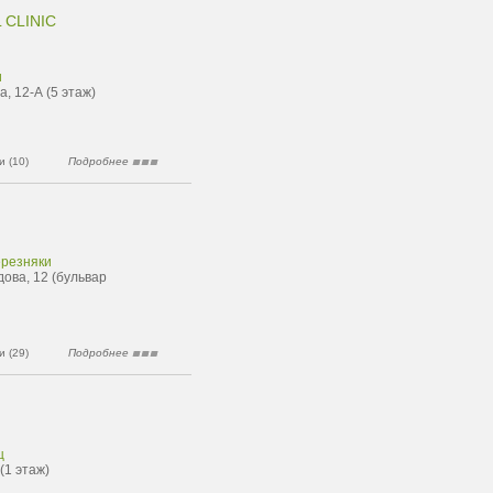
 CLINIC
и
, 12-А (5 этаж)
 (10)
Подробнее
ерезняки
дова, 12 (бульвар
 (29)
Подробнее
ц
(1 этаж)