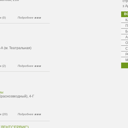
стр
з А
В
 (0)
Подробнее
К
П
Б
А
О
-А (м. Театральная)
С
Р
М
 (2)
Подробнее
ны
Краснозвездный), 4-Г
 (20)
Подробнее
 (ДЕНТСЕРВИС)