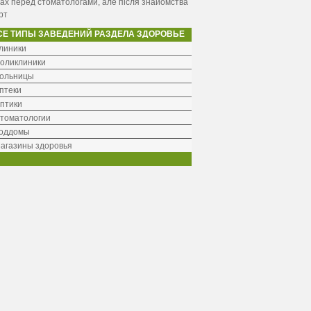
ах перед стоматологами, але після знайомства
рт
СЕ ТИПЫ ЗАВЕДЕНИЙ РАЗДЕЛА ЗДОРОВЬЕ
линики
оликлиники
ольницы
птеки
птики
томатологии
оддомы
агазины здоровья