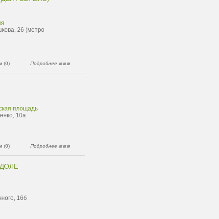
ия
шкова, 26 (метро
 (0)
Подробнее
вская площадь
енко, 10а
 (0)
Подробнее
ОДОЛЕ
чного, 16б