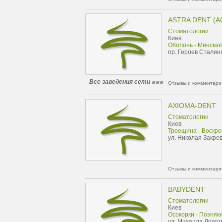
ASTRA DENT (А
Стоматологии
Киев
Оболонь - Минская
пр. Героев Сталинг
Все заведения сети
Отзывы и комментарии
AXIOMA-DENT
Стоматологии
Киев
Троещина - Воскре
ул. Николая Закрев
Отзывы и комментарии
BABYDENT
Стоматологии
Киев
Осокорки - Позняк
ул. Михаила Драго