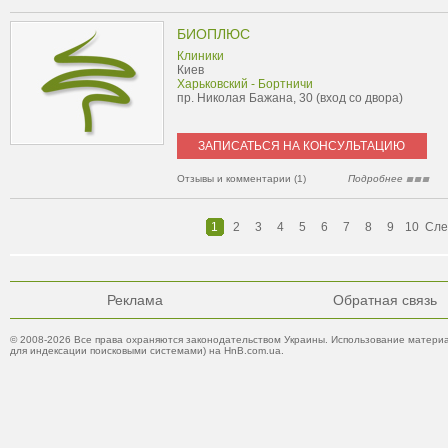
БИОПЛЮС
Клиники
Киев
Харьковский - Бортничи
пр. Николая Бажана, 30 (вход со двора)
ЗАПИСАТЬСЯ НА КОНСУЛЬТАЦИЮ
Отзывы и комментарии (1)
Подробнее
1
2
3
4
5
6
7
8
9
10
Сл
Реклама
Обратная связь
© 2008-2026 Все права охраняются законодательством Украины. Использование материа
для индексации поисковыми системами) на HnB.com.ua.