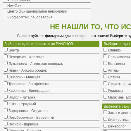
Ноу-Хау
Центр функциональной неврологии
Биофармтех, лаборатория
НЕ НАШЛИ ТО, ЧТО И
Воспользуйтесь фильтрами для расширенного поиска! Выберите н
Выберите один или несколько РАЙОНОВ:
Выберите один
Центр
Клиники
Печерская - Кловская
Поликлиники
Лукьяновка - Львовская площадь
Больницы
Нивки - Академгородок
Аптеки
Оболонь - Минская
Оптики
Троещина - Воскресенка
Стоматологи
Куреневка - Виноградарь
Роддомы
Подол - Татарка
Магазины здо
КПИ - Отрадный
Выберите одну 
Борщаговка - Окружная
Заказ и доста
Левобережная - Березняки
Диагностика
Лесной - Дарница
Венеролог