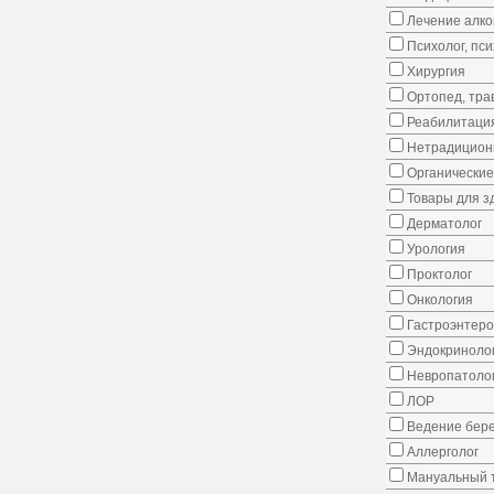
Лечение алко
Психолог, пс
Хирургия
Ортопед, тра
Реабилитаци
Нетрадицион
Органические
Товары для з
Дерматолог
Урология
Проктолог
Онкология
Гастроэнтеро
Эндокриноло
Невропатоло
ЛОР
Ведение бер
Аллерголог
Мануальный 