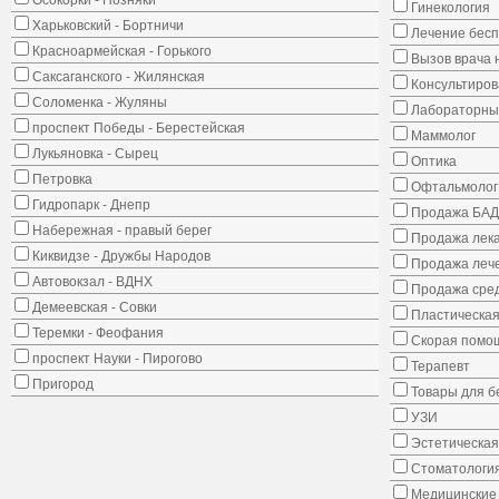
Осокорки - Позняки
Гинекология
Харьковский - Бортничи
Лечение бес
Красноармейская - Горького
Вызов врача 
Саксаганского - Жилянская
Консультиров
Соломенка - Жуляны
Лабораторны
проспект Победы - Берестейская
Маммолог
Лукьяновка - Сырец
Оптика
Петровка
Офтальмолог
Гидропарк - Днепр
Продажа БАД
Набережная - правый берег
Продажа лека
Киквидзе - Дружбы Народов
Продажа лече
Автовокзал - ВДНХ
Продажа сред
Демеевская - Совки
Пластическая
Теремки - Феофания
Скорая помо
проспект Науки - Пирогово
Терапевт
Пригород
Товары для 
УЗИ
Эстетическая
Стоматологи
Медицинские 