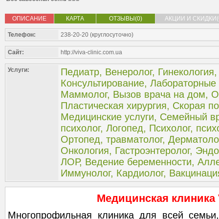
ОПИСАНИЕ
КАРТА
ОТЗЫВЫ(0)
АКЦИИ И СКИДКИ(
Телефон:
238-20-20 (круглосуточно)
Сайт:
http://viva-clinic.com.ua
Услуги:
Педиатр
,
Венеролог
,
Гинекология
Консультирование
,
Лабораторные
Маммолог
,
Вызов врача на дом
,
О
Пластическая хирургия
,
Скорая п
Медицинские услуги
,
Семейный в
психолог
,
Логопед
,
Психолог, псих
Ортопед, травматолог
,
Дерматоло
Онкология
,
Гастроэнтеролог
,
Эндо
ЛОР
,
Ведение беременности
,
Алле
Иммунолог, Кардиолог, Вакцинаци
Медицинская клиника 
Многопрофильная клиника для всей семьи