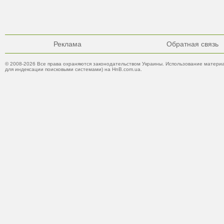
Реклама
Обратная связь
© 2008-2026 Все права охраняются законодательством Украины. Использование материа
для индексации поисковыми системами) на HnB.com.ua.