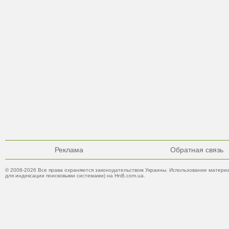
Реклама
Обратная связь
© 2008-2026 Все права охраняются законодательством Украины. Использование материа
для индексации поисковыми системами) на HnB.com.ua.