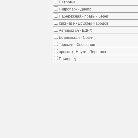
Петровка
Гидропарк - Днепр
Набережная - правый берег
Киквидзе - Дружбы Народов
Автовокзал - ВДНХ
Демеевская - Совки
Теремки - Феофания
проспект Науки - Пирогово
Пригород