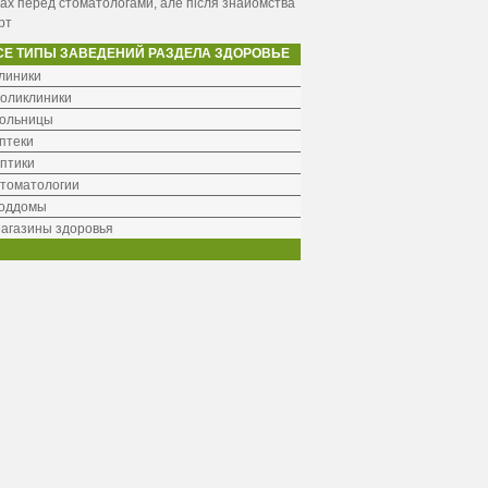
ах перед стоматологами, але після знайомства
рт
СЕ ТИПЫ ЗАВЕДЕНИЙ РАЗДЕЛА ЗДОРОВЬЕ
линики
оликлиники
ольницы
птеки
птики
томатологии
оддомы
агазины здоровья