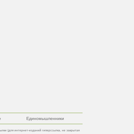
е
Единомышленники
лки (для интернет-изданий гиперссылка, не закрытая