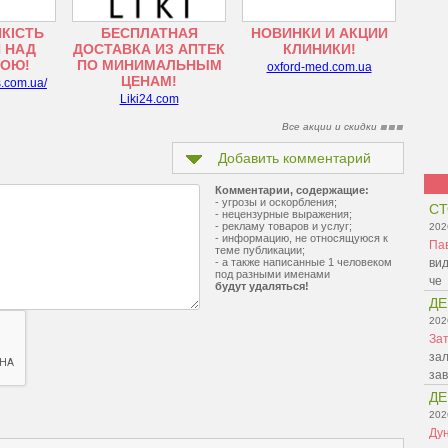
ЯКІСТЬ
БЕСПЛАТНАЯ
НОВИНКИ И АКЦИИ
 НАД
ДОСТАВКА ИЗ АПТЕК
КЛИНИКИ!
ТОЮ!
ПО МИНИМАЛЬНЫМ
oxford-med.com.ua
ЦЕНАМ!
s.com.ua/
Liki24.com
Все акции и скидки
Добавить комментарий
Комментарии, содержащие:
- угрозы и оскорбления;
СТ
- нецензурные выражения;
- рекламу товаров и услуг;
202
- информацию, не относящуюся к
Па
теме публикации;
- а также написанные 1 человеком
вид
под разными именами
че
будут удаляться!
ДЕ
202
Зат
зал
зав
ДЕ
202
Ду