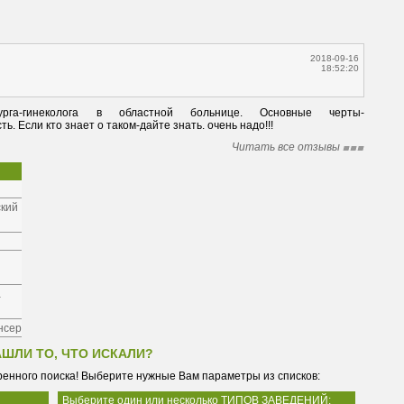
2018-09-16
18:52:20
урга-гинеколога в областной больнице. Основные черты-
. Если кто знает о таком-дайте знать. очень надо!!!
Читать все отзывы
ский
а
нсер
АШЛИ ТО, ЧТО ИСКАЛИ?
енного поиска! Выберите нужные Вам параметры из списков:
Выберите один или несколько ТИПОВ ЗАВЕДЕНИЙ: