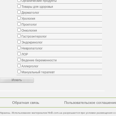
Органические продукты
Товары для здоровья
Дерматолог
Урология
Проктолог
Онкология
Гастроэнтеролог
Эндокринолог
Невропатолог
ЛОР
Ведение беременности
Аллерголог
Мануальный терапевт
Обратная связь
Пользовательское соглашени
Украины. Использование материалов HnB.com.ua разрешается при условии размещения ссы