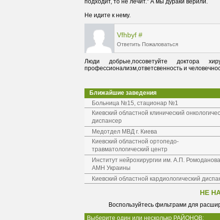
Не идите к нему.
Vfhbyf
#
Ответить
Пожаловаться
Люди добрые,посоветуйте доктора хир
профессионализм,ответсвенность и человечность
Ближайшие заведения
Больница №15, стационар №1
Киевский областной клинический онкологиче
диспансер
Медотдел МВД г. Киева
Киевский областной ортопедо-
травматологический центр
Институт нейрохирургии им. А.П. Ромоданов
АМН Украины
Киевский областной кардиологический диспа
НЕ Н
Воспользуйтесь фильтрами для расшир
Выберите один или несколько РАЙОНОВ: