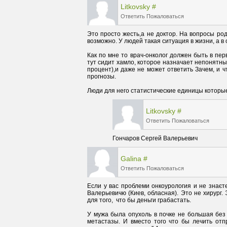
Litkovsky
#
Ответить
Пожаловаться
Это просто жесть,а не доктор. На вопросы родс
Как по мне то врач-онколог должен быть в пе
тут сидит хамло, которое назначает непонятн
процент),и даже не может ответить Зачем, и ч
Люди для него статистические единицы которые 
Litkovsky
#
Ответить
Пожаловаться
Гончаров Сергей Валерьевич 
Galina
#
Ответить
Пожаловаться
Если у вас проблеми онкоурология и не знаєте
Валерьевичю (Киев, обласная). Это не хирург. 
У мужа была опухоль в почке не большая без 
метастазы. И вместо того что бы лечить отпр