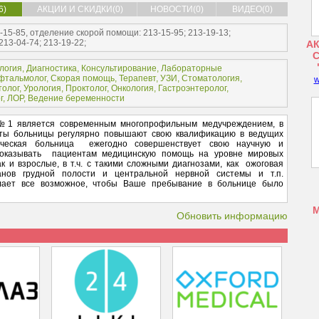
6)
АКЦИИ И СКИДКИ(0)
НОВОСТИ(0)
ВИДЕО(0)
-15-85, отделение скорой помощи: 213-15-95; 213-19-13;
13-04-74; 213-19-22;
АК
логия
,
Диагностика
,
Консультирование
,
Лабораторные
фтальмолог
,
Скорая помощь
,
Терапевт
,
УЗИ
,
Стоматология
,
w
толог
,
Урология
,
Проктолог
,
Онкология
,
Гастроэнтеролог
,
г
,
ЛОР
,
Ведение беременности
 №1 является современным многопрофильным медучреждением, в
сты больницы регулярно повышают свою квалификацию в ведущих
ническая больница ежегодно совершенствует свою научную и
ь оказывать пациентам медицинскую помощь на уровне мировых
ак и взрослые, в т.ч. с такими сложными диагнозами, как ожоговая
анов грудной полости и центральной нервной системы и т.п.
лает все возможное, чтобы Ваше пребывание в больнице было
Обновить информацию