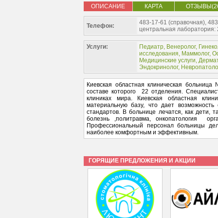
ОПИСАНИЕ
КАРТА
ОТЗЫВЫ(2
483-17-61 (справочная), 483
Телефон:
центральная лаборатория: 2
Услуги:
Педиатр
,
Венеролог
,
Гинеко
исследования
,
Маммолог
,
О
Медицинские услуги
,
Дерма
Эндокринолог
,
Невропатоло
Киевская областная клиническая больница
составе которого 22 отделения. Специали
клиниках мира. Киевская областная кли
материальную базу, что дает возможност
стандартов. В больнице лечатся, как дети, т
болезнь ,политравма, онкопатология орг
Профессиональный персонал больницы де
наиболее комфортным и эффективным.
ГОРЯЩИЕ ПРЕДЛОЖЕНИЯ И АКЦИИ