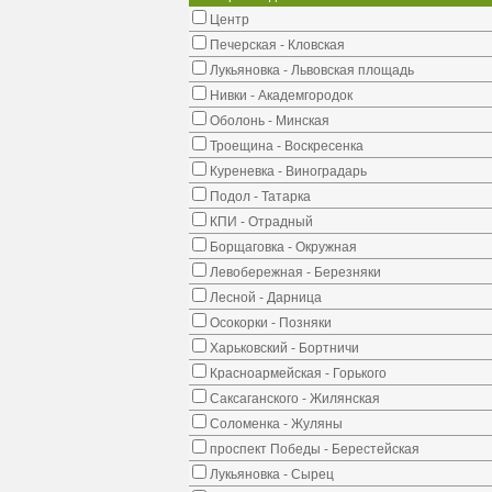
Центр
Печерская - Кловская
Лукьяновка - Львовская площадь
Нивки - Академгородок
Оболонь - Минская
Троещина - Воскресенка
Куреневка - Виноградарь
Подол - Татарка
КПИ - Отрадный
Борщаговка - Окружная
Левобережная - Березняки
Лесной - Дарница
Осокорки - Позняки
Харьковский - Бортничи
Красноармейская - Горького
Саксаганского - Жилянская
Соломенка - Жуляны
проспект Победы - Берестейская
Лукьяновка - Сырец