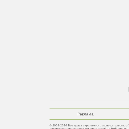
Реклама
© 2008-2026 Все права охраняются законодательством 
для индексации поисковыми системами) на HnB.com.ua.