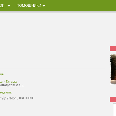
ОГ
ПОМОЩНИКИ
ицы
л - Татарка
Багговутовская, 1
ведения:
(оценок:
55
)
2.94545