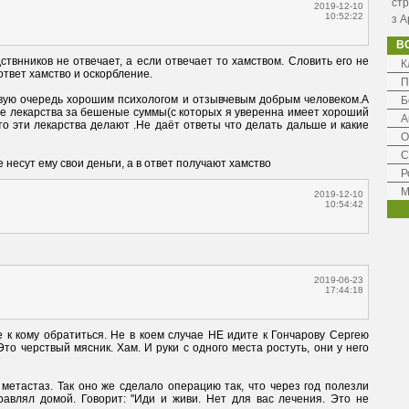
стр
2019-12-10
10:52:22
з А
В
твнников не отвечает, а если отвечает то хамством. Словить его не 
К
П
рвую очередь хорошим психологом и отзывчевым добрым человеком.А 
Б
ые лекарства за бешеные суммы(с которых я уверенна имеет хороший 
А
то эти лекарства делают .Не даёт ответы что делать дальше и какие 
О
С
несут ему свои деньги, а в ответ получают хамство
Р
М
2019-12-10
10:54:42
2019-06-23
17:44:18
 к кому обратиться. Не в коем случае НЕ идите к Гончарову Сергею 
Это черствый мясник. Хам. И руки с одного места ростуть, они у него 
метастаз. Так оно же сделало операцию так, что через год полезли 
авлял домой. Говорит: ''Иди и живи. Нет для вас лечения. Это не 