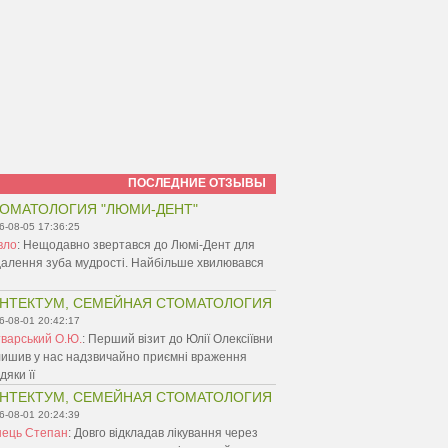
ПОСЛЕДНИЕ ОТЗЫВЫ
ОМАТОЛОГИЯ "ЛЮМИ-ДЕНТ"
6-08-05 17:36:25
вло
:
Нещодавно звертався до Люмі-Дент для
алення зуба мудрості. Найбільше хвилювався
НТЕКТУМ, СЕМЕЙНАЯ СТОМАТОЛОГИЯ
6-08-01 20:42:17
варський О.Ю.
:
Перший візит до Юлії Олексіївни
ишив у нас надзвичайно приємні враження
дяки її
НТЕКТУМ, СЕМЕЙНАЯ СТОМАТОЛОГИЯ
6-08-01 20:24:39
нець Степан
:
Довго відкладав лікування через