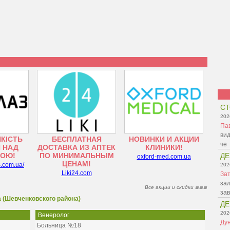
СТ
202
Па
вид
ЯКІСТЬ
БЕСПЛАТНАЯ
НОВИНКИ И АКЦИИ
че
 НАД
ДОСТАВКА ИЗ АПТЕК
КЛИНИКИ!
ТОЮ!
ПО МИНИМАЛЬНЫМ
ДЕ
oxford-med.com.ua
ЦЕНАМ!
s.com.ua/
202
Liki24.com
Зат
зал
Все акции и скидки
зав
 (Шевченковского района)
ДЕ
202
Венеролог
Ду
Больница №18