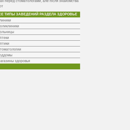
ах перед стоматологами, але після знайомства
рт
СЕ ТИПЫ ЗАВЕДЕНИЙ РАЗДЕЛА ЗДОРОВЬЕ
линики
оликлиники
ольницы
птеки
птики
томатологии
оддомы
агазины здоровья