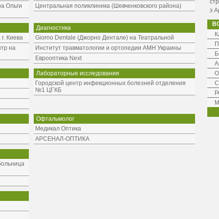
стр
ра Ольги
Центральная поликлиника (Шевченковского района)
з А
В
Диагностика
К
г. Киева
Giorno Dentale (Джорно Дентале) на Театральной
П
тр на
Институт травматологии и ортопедии АМН Украины
Б
Еврооптика Next
А
Лабораторные исследования
О
Городской центр инфекционных болезней отделения
С
№1 ЦГКБ
Р
М
Офтальмолог
Медикал Оптика
АРСЕНАЛ-ОПТИКА
больница