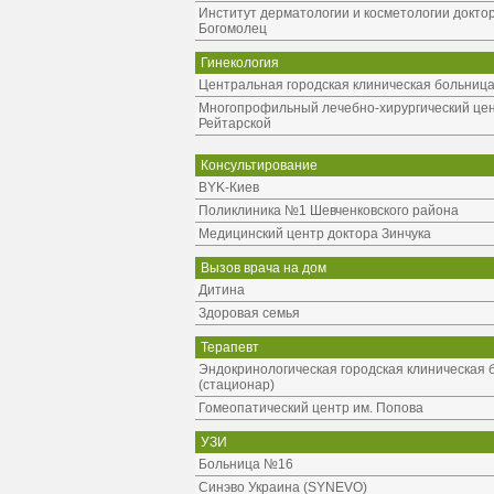
Институт дерматологии и косметологии докто
Богомолец
Гинекология
Центральная городская клиническая больница 
Многопрофильный лечебно-хирургический цен
Рейтарской
Консультирование
BYK-Киев
Поликлиника №1 Шевченковского района
Медицинский центр доктора Зинчука
Вызов врача на дом
Дитина
Здоровая семья
Терапевт
Эндокринологическая городская клиническая 
(стационар)
Гомеопатический центр им. Попова
УЗИ
Больница №16
Синэво Украина (SYNEVO)