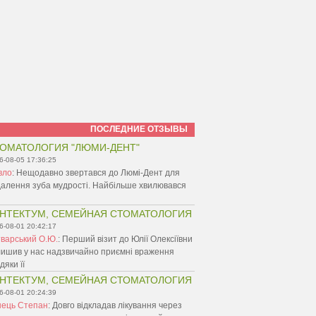
ПОСЛЕДНИЕ ОТЗЫВЫ
ОМАТОЛОГИЯ "ЛЮМИ-ДЕНТ"
6-08-05 17:36:25
вло
:
Нещодавно звертався до Люмі-Дент для
алення зуба мудрості. Найбільше хвилювався
НТЕКТУМ, СЕМЕЙНАЯ СТОМАТОЛОГИЯ
6-08-01 20:42:17
варський О.Ю.
:
Перший візит до Юлії Олексіївни
ишив у нас надзвичайно приємні враження
дяки її
НТЕКТУМ, СЕМЕЙНАЯ СТОМАТОЛОГИЯ
6-08-01 20:24:39
нець Степан
:
Довго відкладав лікування через