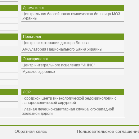
Дерматолог
Центральная бассейновая клиническая больница МОЗ
Украины
Проктолог
Центр психотерапии доктора Белова
Амбулатория Национального Банка Украины
Эндокринолог
а
Центр интегрального исцеления "ИНИС"
Мужское здоровье
ЛОР
Городской центр гинекологической эндокринологии с
лапароскопической хирургией
Главная лечебно-санитарная служба юго-западной
железной дороги
Обратная связь
Пользовательское соглашени