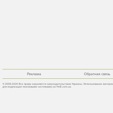
Реклама
Обратная связь
© 2008-2026 Все права охраняются законодательством Украины. Использование материа
для индексации поисковыми системами) на HnB.com.ua.