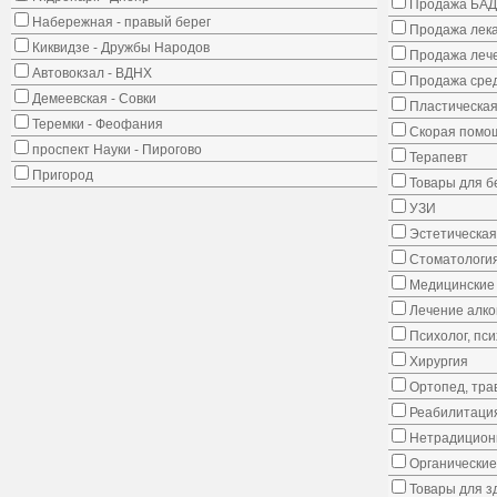
Продажа БАД
Набережная - правый берег
Продажа лека
Киквидзе - Дружбы Народов
Продажа лече
Автовокзал - ВДНХ
Продажа сред
Демеевская - Совки
Пластическая
Теремки - Феофания
Скорая помо
проспект Науки - Пирогово
Терапевт
Пригород
Товары для 
УЗИ
Эстетическая
Стоматологи
Медицинские 
Лечение алко
Психолог, пс
Хирургия
Ортопед, тра
Реабилитаци
Нетрадицион
Органические
Товары для з