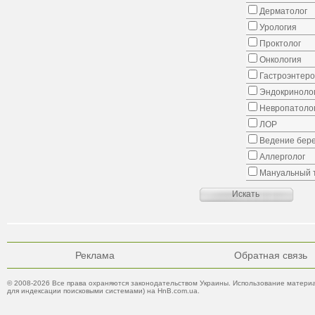
Дерматолог
Урология
Проктолог
Онкология
Гастроэнтеро
Эндокриноло
Невропатоло
ЛОР
Ведение бер
Аллерголог
Мануальный 
Реклама
Обратная связь
© 2008-2026 Все права охраняются законодательством Украины. Использование материа
для индексации поисковыми системами) на HnB.com.ua.