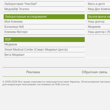
Лаборатория "НеоЛаб"
Мать и дитя
Медлайф Эталон
Мед-Део Компа
Лабораторные исследования
Вызов врача н
Моя Клиника
Наш доктор
Больница №8
Медиком
Клиника Матери
Наш доктор ( Л
ЛОР
Медиком
Smart Medical Center (Смарт Медикал Центр)
Вита Медикал
Реклама
Обратная связь
© 2008-2026 Все права охраняются законодательством Украины. Использование материа
для индексации поисковыми системами) на HnB.com.ua.