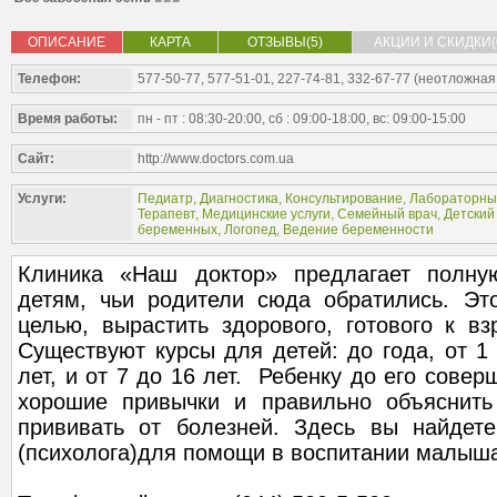
ОПИСАНИЕ
КАРТА
ОТЗЫВЫ(5)
АКЦИИ И СКИДКИ(
Телефон:
577-50-77, 577-51-01, 227-74-81, 332-67-77 (неотложна
Время работы:
пн - пт : 08:30-20:00, сб : 09:00-18:00, вс: 09:00-15:00
Сайт:
http://www.doctors.com.ua
Услуги:
Педиатр
,
Диагностика
,
Консультирование
,
Лабораторны
Терапевт
,
Медицинские услуги
,
Семейный врач
,
Детский
беременных
,
Логопед
,
Ведение беременности
Клиника «Наш доктор» предлагает полн
детям, чьи родители сюда обратились. Эт
целью, вырастить здорового, готового к в
Существуют курсы для детей: до года, от 1 
лет, и от 7 до 16 лет. Ребенку до его сове
хорошие привычки и правильно объяснить
прививать от болезней. Здесь вы найдете
(психолога)для помощи в воспитании малыш