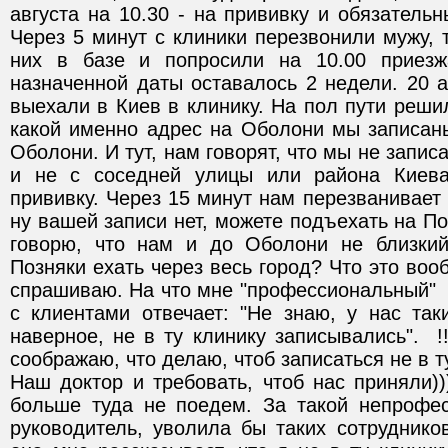
августа на 10.30 - на прививку и обязательн
Через 5 минут с клиники перезвонили мужу, т
них в базе и попросили на 10.00 приезжа
назначенной даты оставалось 2 недели. 20 ав
выехали в Киев в клинику. На пол пути решил
какой именно адрес на Оболони мы записаны, 
Оболони. И тут, нам говорят, что мы не записан
и не с соседней улицы или района Киева
прививку. Через 15 минут нам перезванивает 
ну вашей записи нет, можете подъехать на По
говорю, что нам и до Оболони не близкий
Позняки ехать через весь город? Что это вообщ
спрашиваю. На что мне "профессиональный"  
с клиентами отвечает: "Не знаю, у нас так
наверное, не в ту клинику записывались".  !!!
соображаю, что делаю, чтоб записаться не в ту
Наш доктор и требовать, чтоб нас приняли)
больше туда не поедем. За такой непрофесс
руководитель, уволила бы таких сотрудников.