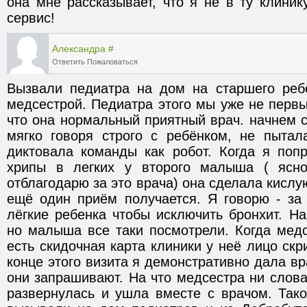
она мне рассказывает, что я не в ту клиник
сервис!
Александра
#
Ответить
Пожаловаться
Вызвали педиатра на дом на старшего ребё
медсестрой. Педиатра этого мы уже не первы
что она нормальный приятный врач. начнем с 
мягко говоря строго с ребёнком, не пытала
диктовала команды как робот. Когда я попр
хрипы в легких у второго малыша ( ясно
отблагодарю за это врача) она сделала кислую 
ещё один приём получается. Я говорю - за 
лёгкие ребенка чтобы исключить бронхит. На
но малыша все таки посмотрели. Когда медс
есть скидочная карта клиники у неё лицо скри
конце этого визита я демонстративно дала в
они запрашивают. На что медсестра ни слова 
развернулась и ушла вместе с врачом. Тако