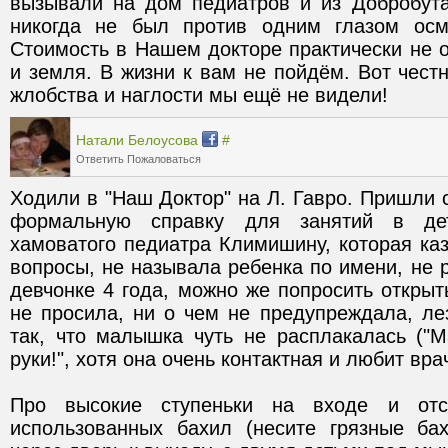
вызывали на дом педиатров и из Добробута
никогда не был против одним глазом осмо
Стоимость в Нашем докторе практически не от
и земля. В жизни к вам не пойдём. Вот честн
жлобства и наглости мы ещё не видели!
Натали Белоусова
#
Ответить
Пожаловаться
Ходили в "Наш Доктор" на Л. Гавро. Пришли с
формальную справку для занятий в дет
хамоватого педиатра Климишину, которая ка
вопросы, не называла ребенка по имени, не р
девчонке 4 года, можно же попросить открыть
не просила, ни о чем не предупреждала, лез
так, что малышка чуть не расплакалась ("М
Про высокие ступеньки на входе и отсу
использованных бахил (несите грязные ба