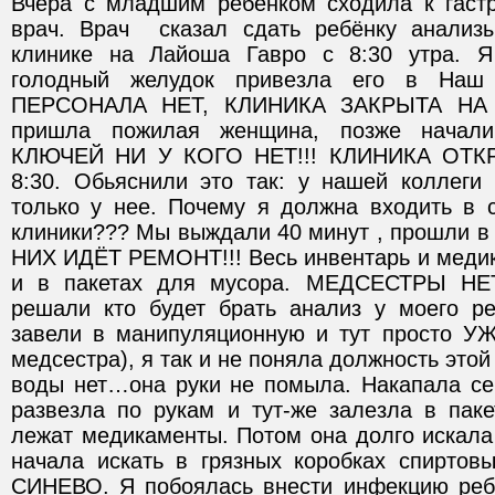
Вчера с младшим ребёнком сходила к гастро
врач. Врач  сказал сдать ребёнку анализ
клинике на Лайоша Гавро с 8:30 утра. Я 
голодный желудок привезла его в Наш 
ПЕРСОНАЛА НЕТ, КЛИНИКА ЗАКРЫТА НА К
пришла пожилая женщина, позже начали
КЛЮЧЕЙ НИ У КОГО НЕТ!!! КЛИНИКА ОТКР
8:30. Обьяснили это так: у нашей коллеги 
только у нее. Почему я должна входить в с
клиники??? Мы выждали 40 минут , прошли в к
НИХ ИДЁТ РЕМОНТ!!! Весь инвентарь и медик
и в пакетах для мусора. МЕДСЕСТРЫ НЕТ
решали кто будет брать анализ у моего реб
завели в манипуляционную и тут просто УЖА
медсестра), я так и не поняла должность этой
воды нет…она руки не помыла. Накапала себ
развезла по рукам и тут-же залезла в паке
лежат медикаменты. Потом она долго искала 
начала искать в грязных коробках спиртовы
СИНЕВО. Я побоялась внести инфекцию ре