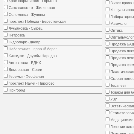
Красноармейская - Горького
Вызов врача 
Саксаганского - Жилянская
Консультиров
Соломенка - Жуляны
Лабораторны
проспект Победы - Берестейская
Маммолог
Лукьяновка - Сырец
Оптика
Петровка
Офтальмолог
Гидропарк - Днепр
Продажа БАД
Набережная - правый берег
Продажа лека
Киквидзе - Дружбы Народов
Продажа лече
Автовокзал - ВДНХ
Продажа сред
Демеевская - Совки
Пластическая
Теремки - Феофания
Скорая помо
проспект Науки - Пирогово
Терапевт
Пригород
Товары для 
УЗИ
Эстетическая
Стоматологи
Медицинские 
Лечение алко
Психолог, пс