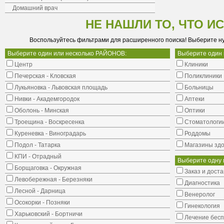
Домашний врач
НЕ НАШЛИ ТО, ЧТО И
Воспользуйтесь фильтрами для расширенного поиска! Выберите н
Выберите один или несколько РАЙОНОВ:
Выберите один
Центр
Клиники
Печерская - Кловская
Поликлиники
Лукьяновка - Львовская площадь
Больницы
Нивки - Академгородок
Аптеки
Оболонь - Минская
Оптики
Троещина - Воскресенка
Стоматологи
Куреневка - Виноградарь
Роддомы
Подол - Татарка
Магазины здо
КПИ - Отрадный
Выберите одну 
Борщаговка - Окружная
Заказ и доста
Левобережная - Березняки
Диагностика
Лесной - Дарница
Венеролог
Осокорки - Позняки
Гинекология
Харьковский - Бортничи
Лечение бес