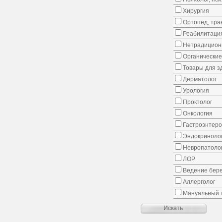
Хирургия
Ортопед, тра
Реабилитаци
Нетрадицион
Органические
Товары для з
Дерматолог
Урология
Проктолог
Онкология
Гастроэнтеро
Эндокриноло
Невропатоло
ЛОР
Ведение бер
Аллерголог
Мануальный 