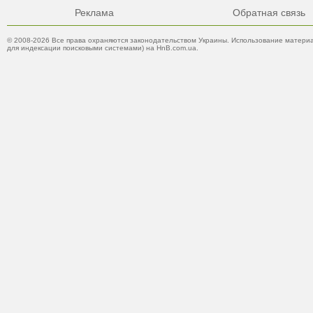
Реклама
Обратная связь
© 2008-2026 Все права охраняются законодательством Украины. Использование материа
для индексации поисковыми системами) на HnB.com.ua.