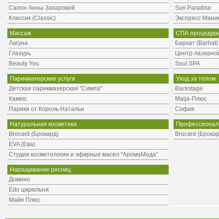
Салон Анны Захаровой
Sun Paradise
Классик (Classic)
Экспресс Мани
Массаж
СПА процедур
Лагуна
Бархат (Barhat)
Глазурь
Центр лазерной
Beauty You
Soul SPA
Парикмахерские услуги
Уход за телом
Детская парикмахерская "Симпа"
Backstage
Камюс
Maija-Плюс
Парики от Король Натальи
София
Натуральная косметика
Профессиональ
Brocard (Брокард)
Brocard (Брокар
EVA (Ева)
Студия косметологии и эфирных масел "АромаМода"
Наращивание ресниц
Домино
Edo цирюльня
Майя Плюс