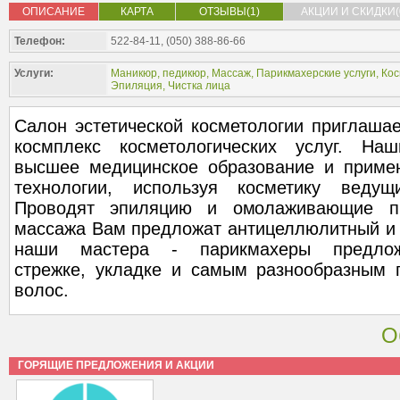
ОПИСАНИЕ
КАРТА
ОТЗЫВЫ(1)
АКЦИИ И СКИДКИ(
Телефон:
522-84-11, (050) 388-86-66
Услуги:
Маникюр, педикюр
,
Массаж
,
Парикмахерские услуги
,
Кос
Эпиляция
,
Чистка лица
Салон эстетической косметологии приглаша
космплекс косметологических услуг. На
высшее медицинское образование и приме
технологии, используя косметику веду
Проводят эпиляцию и омолаживающие пр
массажа Вам предложат антицеллюлитный и 
наши мастера - парикмахеры предло
стрежке, укладке и самым разнообразным
волос.
О
ГОРЯЩИЕ ПРЕДЛОЖЕНИЯ И АКЦИИ