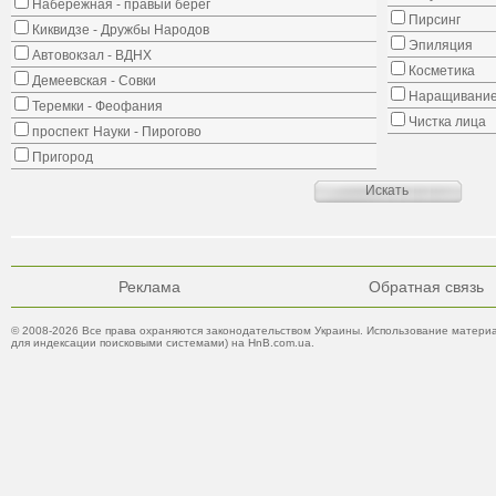
Набережная - правый берег
Пирсинг
Киквидзе - Дружбы Народов
Эпиляция
Автовокзал - ВДНХ
Косметика
Демеевская - Совки
Наращивание
Теремки - Феофания
Чистка лица
проспект Науки - Пирогово
Пригород
Реклама
Обратная связь
© 2008-2026 Все права охраняются законодательством Украины. Использование материа
для индексации поисковыми системами) на HnB.com.ua.