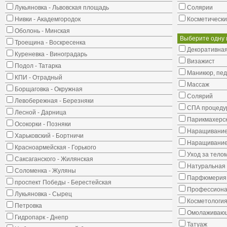
Лукьяновка - Львовская площадь
Солярии
Нивки - Академгородок
Косметически
Оболонь - Минская
Выберите одну 
Троещина - Воскресенка
Декоративная
Куреневка - Виноградарь
Визажист
Подол - Татарка
Маникюр, пе
КПИ - Отрадный
Массаж
Борщаговка - Окружная
Солярий
Левобережная - Березняки
СПА процеду
Лесной - Дарница
Парикмахерск
Осокорки - Позняки
Наращивание
Харьковский - Бортничи
Наращивание
Красноармейская - Горького
Уход за тело
Саксаганского - Жилянская
Натуральная 
Соломенка - Жуляны
Парфюмерия
проспект Победы - Берестейская
Профессиона
Лукьяновка - Сырец
Косметологи
Петровка
Омолаживающ
Гидропарк - Днепр
Татуаж