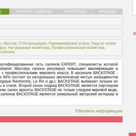
)
АКЦИИ И СКИДКИ(0)
НОВОСТИ(0)
ВИДЕО(0)
р
,
Массаж
,
СПА процедуры
,
Парикмахерские услуги
,
Уход за телом
уры
),
Натуральная косметика
,
Профессиональная косметика
,
е ресниц
ертифицированная сеть салонов EXPERT, специалисты которой
essianel. Мастера салона регулярно повышают квалификацию в
я с профессионалами мирового класса. В арсенале BACKSTAGE -
на 99% состоит из натуральных экологически чистых ингредиентов
 Biologique Recherche, La Ric и др.). BACKSTAGE выбирает лучшее из
ы и стиля. Второй сезон подряд BACKSTAGE является партнером
азом, салон красоты BACKSTAGE не только следуем мировой моде,
и салонов BACKSTAGE является уникальный авторский интерьер в
Обновить информацию