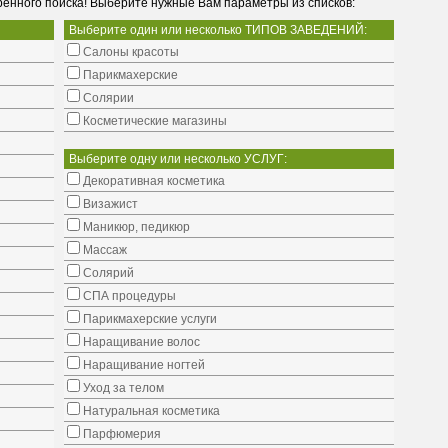
енного поиска! Выберите нужные Вам параметры из списков:
Выберите один или несколько ТИПОВ ЗАВЕДЕНИЙ:
Салоны красоты
Парикмахерские
Солярии
Косметические магазины
Выберите одну или несколько УСЛУГ:
Декоративная косметика
Визажист
Маникюр, педикюр
Массаж
Солярий
СПА процедуры
Парикмахерские услуги
Наращивание волос
Наращивание ногтей
Уход за телом
Натуральная косметика
Парфюмерия