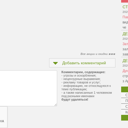
СТ
202
Па
вид
че
ДЕ
202
Зат
зал
Все акции и скидки
зав
ДЕ
Добавить комментарий
202
Ду
Комментарии, содержащие:
- угрозы и оскорбления;
стр
- нецензурные выражения;
з А
- рекламу товаров и услуг;
- информацию, не относящуюся к
теме публикации;
- а также написанные 1 человеком
С
под разными именами
будут удаляться!
П
С
К