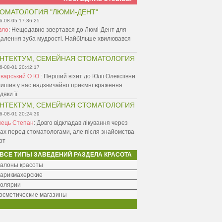
ОМАТОЛОГИЯ "ЛЮМИ-ДЕНТ"
6-08-05 17:36:25
вло
:
Нещодавно звертався до Люмі-Дент для
алення зуба мудрості. Найбільше хвилювався
НТЕКТУМ, СЕМЕЙНАЯ СТОМАТОЛОГИЯ
6-08-01 20:42:17
варський О.Ю.
:
Перший візит до Юлії Олексіївни
ишив у нас надзвичайно приємні враження
дяки її
НТЕКТУМ, СЕМЕЙНАЯ СТОМАТОЛОГИЯ
6-08-01 20:24:39
нець Степан
:
Довго відкладав лікування через
ах перед стоматологами, але після знайомства
рт
ВСЕ ТИПЫ ЗАВЕДЕНИЙ РАЗДЕЛА КРАСОТА
алоны красоты
арикмахерские
олярии
осметические магазины