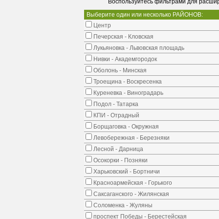
Воспользуйтесь фильтрами для расшир
Выберите один или несколько РАЙОНОВ:
Центр
Печерская - Кловская
Лукьяновка - Львовская площадь
Нивки - Академгородок
Оболонь - Минская
Троещина - Воскресенка
Куреневка - Виноградарь
Подол - Татарка
КПИ - Отрадный
Борщаговка - Окружная
Левобережная - Березняки
Лесной - Дарница
Осокорки - Позняки
Харьковский - Бортничи
Красноармейская - Горького
Саксаганского - Жилянская
Соломенка - Жуляны
проспект Победы - Берестейская