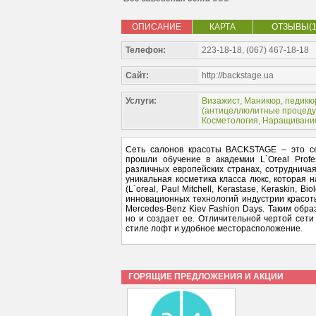
ОПИСАНИЕ
КАРТА
ОТЗЫВЫ(1
Телефон:
223-18-18, (067) 467-18-18
Сайт:
http://backstage.ua
Услуги:
Визажист
,
Маникюр, педикю
(
антицеллюлитные процед
Косметология
,
Наращивани
Сеть салонов красоты BACKSTAGE – это с
прошли обучение в академии L`Oreal Prof
различных европейских странах, сотруднича
уникальная косметика класса люкс, которая 
(L`oreal, Paul Mitchell, Kerastase, Keraskin,
инновационных технологий индустрии красот
Mercedes-Benz Kiev Fashion Days. Таким обр
но и создает ее. Отличительной чертой сет
стиле лофт и удобное месторасположение.
ГОРЯЩИЕ ПРЕДЛОЖЕНИЯ И АКЦИИ