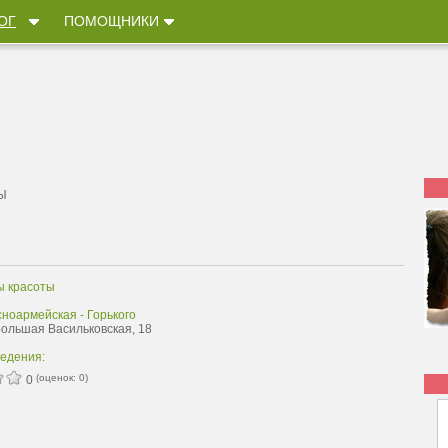
ОГ
ПОМОЩНИКИ
Ы
ы красоты
ноармейская - Горького
Большая Васильковская, 18
ведения:
(оценок:
0
)
0