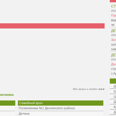
СТ
202
Па
вид
че
ДЕ
202
Зат
зал
зав
ДЕ
202
Ду
стр
з А
Д
Все акции и скидки
Ш
иклиника
Ц
Д
Семейный врач
К
Поликлиника №1 Деснянского района
Д
Дитина