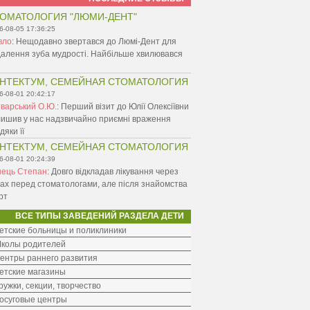
ОМАТОЛОГИЯ "ЛЮМИ-ДЕНТ"
6-08-05 17:36:25
вло
:
Нещодавно звертався до Люмі-Дент для
алення зуба мудрості. Найбільше хвилювався
НТЕКТУМ, СЕМЕЙНАЯ СТОМАТОЛОГИЯ
6-08-01 20:42:17
варський О.Ю.
:
Перший візит до Юлії Олексіївни
ишив у нас надзвичайно приємні враження
дяки її
НТЕКТУМ, СЕМЕЙНАЯ СТОМАТОЛОГИЯ
6-08-01 20:24:39
нець Степан
:
Довго відкладав лікування через
ах перед стоматологами, але після знайомства
рт
ВСЕ ТИПЫ ЗАВЕДЕНИЙ РАЗДЕЛА ДЕТИ
етские больницы и поликлиники
колы родителей
ентры раннего развития
етские магазины
ружки, секции, творчество
осуговые центры