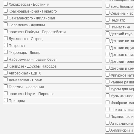
Харьковский - Бортничи
Бокс, боевые 
Красноармейская - Горького
Семейный вр
Саксаганского - Жилянская
Педиатр
Соломенка - Жуляны
Гимнастика
проспект Победы - Берестейская
Детский клуб
Лукьяновка - Сырец
Детское пита
Петровка
Детские игру
Гидропарк - Днепр
Детская косм
Набережная - правый берег
Детский трен
Киквидзе - Дружбы Народов
Детский и се
Автовокзал - ВДНХ
Фигурное кат
Демеевская - Совки
Раннее развит
Теремки - Феофания
Курсы для б
проспект Науки - Пирогово
Музыкальное 
Пригород
Изобразитель
Шахматы, шаш
Подвижные иг
Аттракционы
Английский и