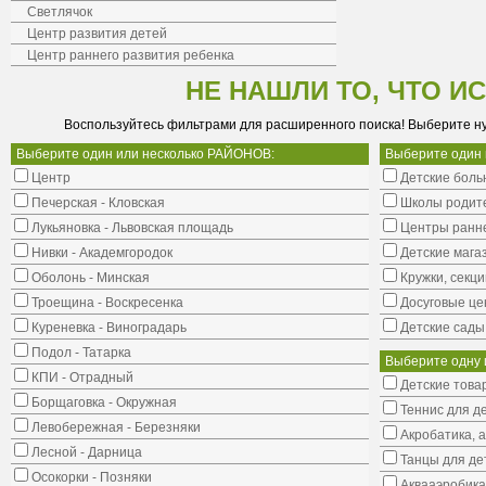
Светлячок
Центр развития детей
Центр раннего развития ребенка
НЕ НАШЛИ ТО, ЧТО И
Воспользуйтесь фильтрами для расширенного поиска! Выберите н
Выберите один или несколько РАЙОНОВ:
Выберите один
Центр
Детские боль
Печерская - Кловская
Школы родит
Лукьяновка - Львовская площадь
Центры ранне
Нивки - Академгородок
Детские мага
Оболонь - Минская
Кружки, секци
Троещина - Воскресенка
Досуговые це
Куреневка - Виноградарь
Детские сады
Подол - Татарка
Выберите одну 
КПИ - Отрадный
Детские това
Борщаговка - Окружная
Теннис для д
Левобережная - Березняки
Акробатика, 
Лесной - Дарница
Танцы для де
Осокорки - Позняки
Аквааэробика