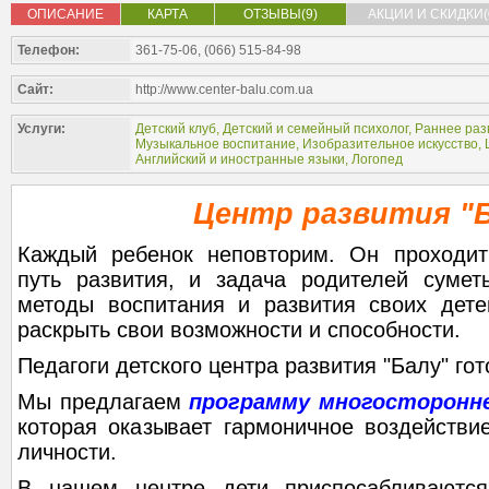
ОПИСАНИЕ
КАРТА
ОТЗЫВЫ(9)
АКЦИИ И СКИДКИ(
Телефон:
361-75-06, (066) 515-84-98
Сайт:
http://www.center-balu.com.ua
Услуги:
Детский клуб
,
Детский и семейный психолог
,
Раннее разв
Музыкальное воспитание
,
Изобразительное искусство
,
Английский и иностранные языки
,
Логопед
Центр развития "
Каждый ребенок неповторим. Он проходит
путь развития, и задача родителей сумет
методы воспитания и развития своих дет
раскрыть свои возможности и способности.
Педагоги детского центра развития "Балу" го
Мы предлагаем
программу многосторонне
которая оказывает гармоничное воздействи
личности.
В нашем центре дети приспосабливаются 