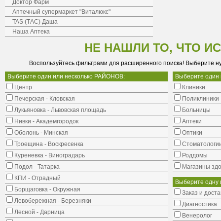
Доктор Фарм
Аптечный супермаркет "Виталюкс"
TAS (ТАС) Даша
Наша Аптека
НЕ НАШЛИ ТО, ЧТО И
Воспользуйтесь фильтрами для расширенного поиска! Выберите н
Выберите один или несколько РАЙОНОВ:
Выберите один
Центр
Клиники
Печерская - Кловская
Поликлиники
Лукьяновка - Львовская площадь
Больницы
Нивки - Академгородок
Аптеки
Оболонь - Минская
Оптики
Троещина - Воскресенка
Стоматологи
Куреневка - Виноградарь
Роддомы
Подол - Татарка
Магазины здо
КПИ - Отрадный
Выберите одну 
Борщаговка - Окружная
Заказ и доста
Левобережная - Березняки
Диагностика
Лесной - Дарница
Венеролог