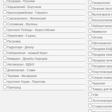
Осокорки - Позняки
Гинекология
Харьковский - Бортничи
Лечение бес
Красноармейская - Горького
Вызов врача 
Саксаганского - Жилянская
Консультиров
Соломенка - Жуляны
Лабораторны
проспект Победы - Берестейская
Маммолог
Лукьяновка - Сырец
Оптика
Петровка
Офтальмолог
Гидропарк - Днепр
Продажа БАД
Набережная - правый берег
Продажа лека
Киквидзе - Дружбы Народов
Продажа лече
Автовокзал - ВДНХ
Продажа сред
Демеевская - Совки
Пластическая
Теремки - Феофания
Скорая помо
проспект Науки - Пирогово
Терапевт
Пригород
Товары для 
УЗИ
Эстетическая
Стоматологи