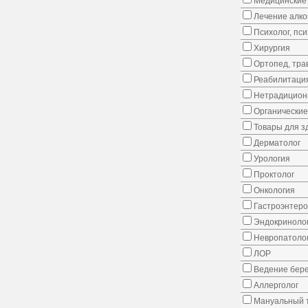
Медицинские 
Лечение алко
Психолог, пс
Хирургия
Ортопед, тра
Реабилитаци
Нетрадицион
Органические
Товары для з
Дерматолог
Урология
Проктолог
Онкология
Гастроэнтеро
Эндокриноло
Невропатоло
ЛОР
Ведение бер
Аллерголог
Мануальный 