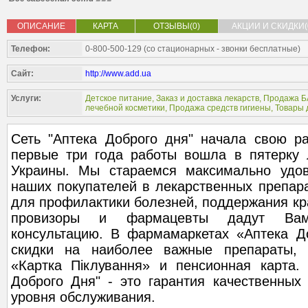
ОПИСАНИЕ
КАРТА
ОТЗЫВЫ(0)
АКЦИИ И СКИДКИ(
Телефон:
0-800-500-129 (со стационарных - звонки бесплатные)
Сайт:
http://www.add.ua
Услуги:
Детское питание
,
Заказ и доставка лекарств
,
Продажа Б
лечебной косметики
,
Продажа средств гигиены
,
Товары 
Сеть "Аптека Доброго дня" начала свою ра
первые три года работы вошла в пятерку 
Украины. Мы стараемся максимально удов
наших покупателей в лекарственных препара
для профилактики болезней, поддержания кр
провизоры и фармацевты дадут Вам
консультацию. В фармамаркетах «Аптека Д
скидки на наиболее важные препараты, 
«Картка Піклування» и пенсионная карта.
Доброго Дня" - это гарантия качественных
уровня обслуживания.