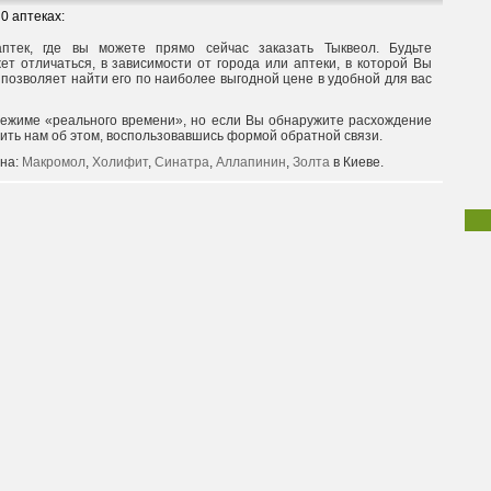
0 аптеках:
птек, где вы можете прямо сейчас заказать Тыквеол. Будьте
т отличаться, в зависимости от города или аптеки, в которой Вы
 позволяет найти его по наиболее выгодной цене в удобной для вас
режиме «реального времени», но если Вы обнаружите расхождение
щить нам об этом, воспользовавшись формой обратной связи.
 на:
Макромол
,
Холифит
,
Синатра
,
Аллапинин
,
Золта
в Киеве.