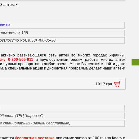
3 аптеках:
.com.ua
ильковская, 138
круглосуточно), (050) 400-35-30
 активно развивающаяся сеть аптек во многих городах Украины.
ну 0-800-505-911
и круглосуточный режим работы многих аптек
ки нужных препаратов в любое время. У нас Вы сможете найти даже
м, а специальные акции и дисконтная программа делает наши аптеки
101.7 грн.
a
 Оболонь (ТРЦ "Караван")
со стационарных - звонки бесплатные)
ствяется
бесплатная доставка
при сумме заказа от 100 грн по Киеву и