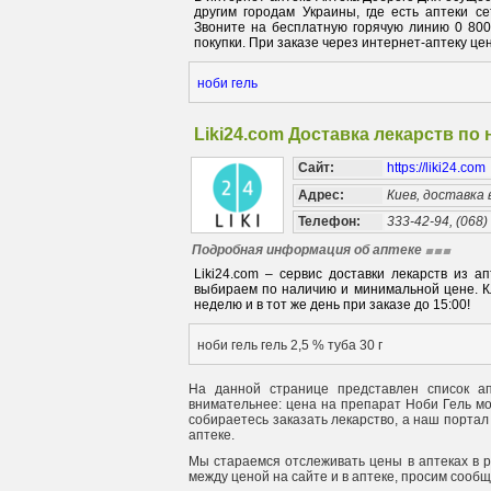
другим городам Украины, где есть аптеки с
Звоните на бесплатную горячую линию 0 80
покупки. При заказе через интернет-аптеку цен
ноби гель
Liki24.com Доставка лекарств по
Сайт:
https://liki24.com
Адрес:
Киев, доставка
Телефон:
333-42-94, (068)
Подробная информация об аптеке
Liki24.com – сервис доставки лекарств из 
выбираем по наличию и минимальной цене. Кл
неделю и в тот же день при заказе до 15:00!
ноби гель гель 2,5 % туба 30 г
На данной странице представлен список ап
внимательнее: цена на препарат Ноби Гель мож
собираетесь заказать лекарство, а наш портал
аптеке.
Мы стараемся отслеживать цены в аптеках в 
между ценой на сайте и в аптеке, просим сооб