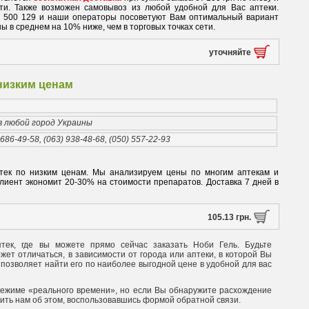
ети. Также возможен самовывоз из любой удобной для Вас аптеки.
0 500 129 и наши операторы посоветуют Вам оптимальный вариант
ы в среднем на 10% ниже, чем в торговых точках сети.
уточняйте
 низким ценам
 в любой город Украины
 686-49-58, (063) 938-48-68, (050) 557-22-93
аптек по низким ценам. Мы анализируем цены по многим аптекам и
иент экономит 20-30% на стоимости препаратов. Доставка 7 дней в
105.13 грн.
тек, где вы можете прямо сейчас заказать Ноби Гель. Будьте
ет отличаться, в зависимости от города или аптеки, в которой Вы
 позволяет найти его по наиболее выгодной цене в удобной для вас
режиме «реального времени», но если Вы обнаружите расхождение
щить нам об этом, воспользовавшись формой обратной связи.