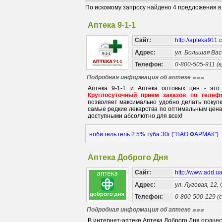
По искомому запросу найдено 4 предложения в 
Аптека 9-1-1
Сайт:
http://apteka911
Адрес:
ул. Большая Вас
Телефон:
0-800-505-911 (
Подробная информация об аптеке
Аптека 9-1-1 и Аптека оптовых цен - это
Круглосуточный прием заказов по телефо
позволяет максимально удобно делать покуп
самые редкие лекарства по оптимальным цена
доступными абсолютно для всех!
ноби гель гель 2.5% туба 30г ("ПАО ФАРМАК")
Аптека Доброго Дня
Сайт:
http://www.add.u
Адрес:
ул. Луговая, 12,
Телефон:
0-800-500-129 (
Подробная информация об аптеке
В интернет-аптеке Аптека Доброго Дня осуще